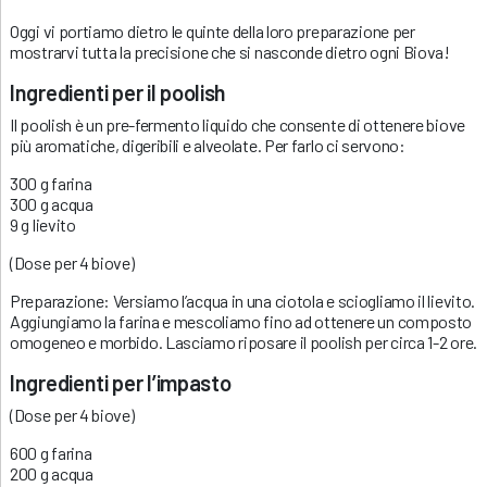
Oggi vi portiamo dietro le quinte della loro preparazione per
mostrarvi tutta la precisione che si nasconde dietro ogni Biova!
Ingredienti per il poolish
Il poolish è un pre-fermento liquido che consente di ottenere biove
più aromatiche, digeribili e alveolate. Per farlo ci servono:
300 g farina
300 g acqua
9 g lievito
(Dose per 4 biove)
Preparazione: Versiamo l’acqua in una ciotola e sciogliamo il lievito.
Aggiungiamo la farina e mescoliamo fino ad ottenere un composto
omogeneo e morbido. Lasciamo riposare il poolish per circa 1-2 ore.
Ingredienti per l’impasto
(Dose per 4 biove)
600 g farina
200 g acqua