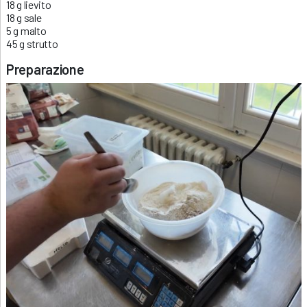
18 g lievito
18 g sale
5 g malto
45 g strutto
Preparazione