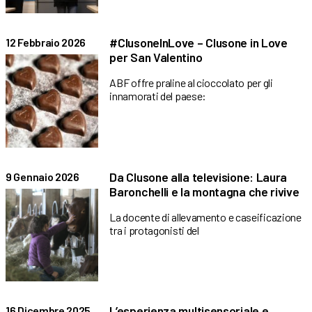
#ClusoneInLove – Clusone in Love
12 Febbraio 2026
per San Valentino
ABF offre praline al cioccolato per gli
innamorati del paese:
Da Clusone alla televisione: Laura
9 Gennaio 2026
Baronchelli e la montagna che rivive
La docente di allevamento e caseificazione
tra i protagonisti del
L’esperienza multisensoriale e
16 Dicembre 2025