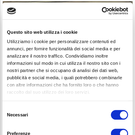
Questo sito web utilizza i cookie
Utilizziamo i cookie per personalizzare contenuti ed
annunci, per fornire funzionalità dei social media e per
analizzare il nostro traffico. Condividiamo inoltre
informazioni sul modo in cui utilizza il nostro sito con i
nostri partner che si occupano di analisi dei dati web,
pubblicità e social media, i quali potrebbero combinarle
con altre informazioni che ha fornito loro o che hanno
raccolto dal suo utilizzo dei loro servizi.
Relazioni che funzionano: strategie per gestire i
conflitti
Selezione
Necessari
del
Laura Guarnerio ha guidato i partecipanti tra ascolto attivo,
consenso
gestione delle emozioni e tecniche di negoziazione. Il corso ha
aiutato i docenti a
migliorare le dinamiche relazionali
all’interno
Preferenze
dei team scolastici e con le famiglie, sviluppando strategie per