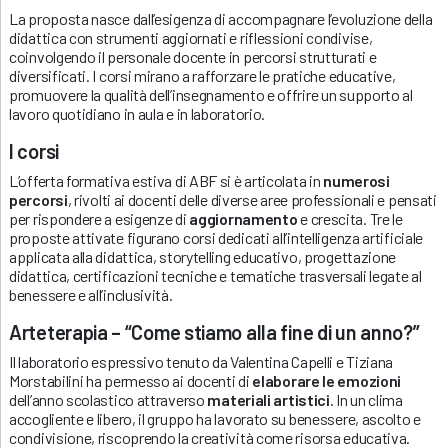
La proposta nasce dall’esigenza di accompagnare l’evoluzione della
didattica con strumenti aggiornati e riflessioni condivise,
coinvolgendo il personale docente in percorsi strutturati e
diversificati. I corsi mirano a rafforzare le pratiche educative,
promuovere la qualità dell’insegnamento e offrire un supporto al
lavoro quotidiano in aula e in laboratorio.
I corsi
L’offerta formativa estiva di ABF si è articolata in
numerosi
percorsi
, rivolti ai docenti delle diverse aree professionali e pensati
per rispondere a esigenze di
aggiornamento
e crescita. Tre le
proposte attivate figurano corsi dedicati all’intelligenza artificiale
applicata alla didattica, storytelling educativo, progettazione
didattica, certificazioni tecniche e tematiche trasversali legate al
benessere e all’inclusività.
Arteterapia – “Come stiamo alla fine di un anno?”
Il laboratorio espressivo tenuto da Valentina Capelli e Tiziana
Morstabilini ha permesso ai docenti di
elaborare le emozioni
dell’anno scolastico attraverso
materiali artistici
. In un clima
accogliente e libero, il gruppo ha lavorato su benessere, ascolto e
condivisione, riscoprendo la creatività come risorsa educativa.