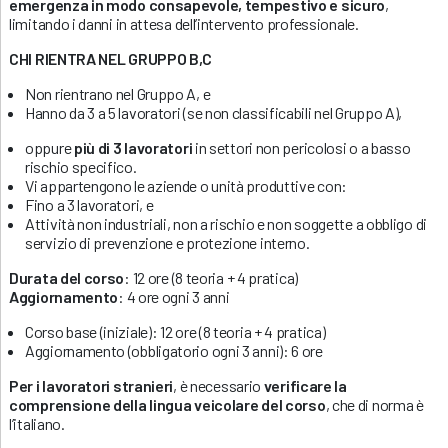
emergenza in modo consapevole, tempestivo e sicuro
,
limitando i danni in attesa dell’intervento professionale.
CHI RIENTRA NEL GRUPPO B,C
Non rientrano nel Gruppo A, e
Hanno da 3 a 5 lavoratori (se non classificabili nel Gruppo A),
oppure
più di 3 lavoratori
in settori non pericolosi o a basso
rischio specifico.
Vi appartengono le aziende o unità produttive con:
Fino a 3 lavoratori, e
Attività non industriali, non a rischio e non soggette a obbligo di
servizio di prevenzione e protezione interno.
Durata del corso
: 12 ore (8 teoria + 4 pratica)
Aggiornamento
: 4 ore ogni 3 anni
Corso base (iniziale): 12 ore (8 teoria + 4 pratica)
Aggiornamento (obbligatorio ogni 3 anni): 6 ore
Per i lavoratori stranieri
, è necessario
verificare la
comprensione della lingua veicolare del corso
, che di norma è
l’italiano.