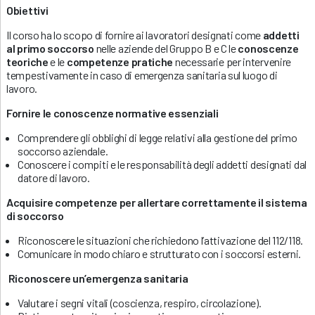
Obiettivi
Il corso ha lo scopo di fornire ai lavoratori designati come
addetti
al primo soccorso
nelle aziende del Gruppo B e C le
conoscenze
teoriche
e le
competenze pratiche
necessarie per intervenire
tempestivamente in caso di emergenza sanitaria sul luogo di
lavoro.
Fornire le conoscenze normative essenziali
Comprendere gli obblighi di legge relativi alla gestione del primo
soccorso aziendale.
Conoscere i compiti e le responsabilità degli addetti designati dal
datore di lavoro.
Acquisire competenze per allertare correttamente il sistema
di soccorso
Riconoscere le situazioni che richiedono l’attivazione del 112/118.
Comunicare in modo chiaro e strutturato con i soccorsi esterni.
Riconoscere un’emergenza sanitaria
Valutare i segni vitali (coscienza, respiro, circolazione).