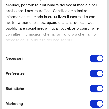
21/09/2026
19/10/2026
annunci, per fornire funzionalità dei social media e per
VERDE
AMMINISTRATIVO
analizzare il nostro traffico. Condividiamo inoltre
Interventi Assistiti con gli
Assistente d’ufficio base
informazioni sul modo in cui utilizza il nostro sito con i
Animali-corso Base per
Coadiutore dell’Asino
nostri partner che si occupano di analisi dei dati web,
pubblicità e social media, i quali potrebbero combinarle
con altre informazioni che ha fornito loro o che hanno
raccolto dal suo utilizzo dei loro servizi.
Selezione
03/10/2026
07/10/2026
Necessari
del
consenso
MECCANICA
MECCANICA
Pneumatica ed
Tecnico revisore auto – Modulo
Preferenze
elettropneumatica
A
Statistiche
Marketing