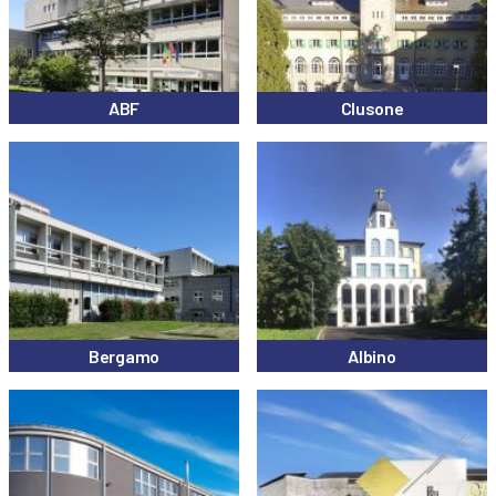
esigenze. Il sildenafil inizia a fare effetto in circa 30-60 minuti e dura
4-6 ore, mentre il tadalafil garantisce un’azione prolungata fino a 36
ore, ideale per chi preferisce maggiore flessibilità. I generici
consentono di risparmiare fino al 60-70 % rispetto alle versioni di
marca, senza rinunciare alla qualità e alla bioequivalenza. Ordina
ABF
Clusone
comodamente da casa: selezioni il prodotto, completi il
questionario sanitario e ricevi la consegna in imballaggio anonimo e
con spedizione rapida in tutta Italia. Più grande è la confezione, più
basso diventa il prezzo per compressa, rendendo l’acquisto ancora
più vantaggioso. Acquista ora sildenafil o tadalafil generico nella
nostra farmacia online e goditi un trattamento efficace, riservato e
a un costo accessibile per ritrovare la tua vita intima.
Bergamo
Albino