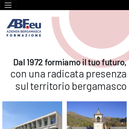
Dal 1972 formiamo il tuo futuro,
con una radicata presenza
sul territorio bergamasco
I generici di Viagra e
acquistare Cialis senza ricetta
contengono gli
stessi principi attivi degli originali — sildenafil e tadalafil — e offrono
la stessa efficacia nel trattamento della disfunzione erettile a un
prezzo decisamente più conveniente. Nella nostra farmacia online
puoi
comprare Viagra generico
e Cialis generico in modo semplice,
sicuro e discreto, scegliendo il dosaggio più adatto alle tue