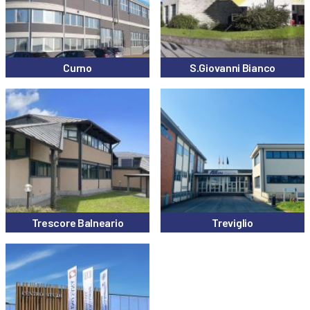
Curno
S.Giovanni Bianco
Trescore Balneario
Treviglio