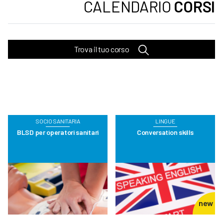
CALENDARIO
CORSI
Trova il tuo corso
SOCIO SANITARIA
LINGUE
BLSD per operatori sanitari
Conversation skills
new