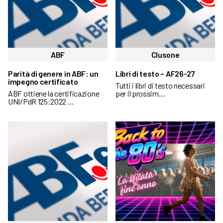
ABF
Clusone
Parità di genere in ABF: un
Libri di testo – AF26-27
impegno certificato
Tutti i libri di testo necessari
ABF ottiene la certificazione
per il prossim…
UNI/PdR 125:2022 …