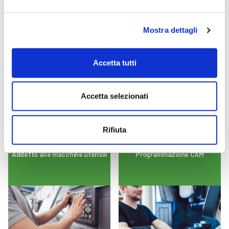
14/09/2026
23/09/2026
VERDE
INFORMATICA
Mostra dettagli
Tecniche di Caseificazione
Informatica beginner
Accetta tutti
Accetta selezionati
15/09/2026
29/09/2026
Rifiuta
MECCANICA
MECCANICA
Addetto alle macchine utensili
Programmazione CAM