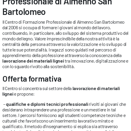
Professionale di Almenno San
Bartolomeo
Il Centro di Formazione Professionale di Almenno San Bartolomeo
dal 2006 si occupa di formare i giovani al mondo del lavoro,
contribuendo, in particolare, allo sviluppo del sistema produttivo del
mondo del legno. Valore imprescindibile della nostra attività è la
centralità della persona attraverso la valorizzazione e lo sviluppo di
tutte le sue potenzialità. I ragazzi sono guidati nel percorso di
apprendimento della professione attraverso la conoscenza della
lavorazione dei materiali lignei
tra innovazione, digitalizzazione e
con lo sguardo rivolto alla sostenibilità.
Offerta formativa
Il Centro si concentra sul settore della
lavorazione di materiali
lignei
e propone:
–
qualifiche e diplomi tecnici professionali
rivolti ai giovani che
desiderano intraprendere una professione e un mestiere in tal
settore. I percorsi forniscono agli studenti competenze tecniche e
culturali che favoriscono un inserimento lavorativo mirato e
qualificato. Il metodo d’insegnamento si esplica sia attraverso