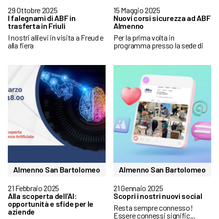
29 Ottobre 2025
15 Maggio 2025
I falegnami di ABF in
Nuovi corsi sicurezza ad ABF
trasferta in Friuli
Almenno
I nostri allievi in visita a Freud e
Per la prima volta in
alla fiera
programma presso la sede di
Almenno San Bartolomeo
Almenno San Bartolomeo
21 Febbraio 2025
21 Gennaio 2025
Alla scoperta dell’AI:
Scopri i nostri nuovi social
opportunità e sfide per le
Resta sempre connesso!
aziende
Essere connessi signific...