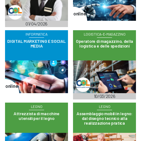
online
01/04/2026
INFORMATICA
LOGISTICA-E-MAGAZZINO
DIGITAL MARKETING E SOCIAL
Operatore di magazzino, della
MEDIA
logistica e delle spedizioni
online
10/03/2026
LEGNO
LEGNO
Attrezzista di macchine
Assemblaggio mobili in legno:
utensili per il legno
dal disegno tecnico alla
realizzazione pratica