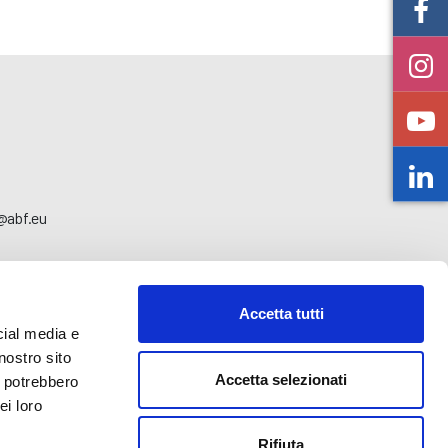
o@abf.eu
Accetta tutti
cial media e
nostro sito
Accetta selezionati
i potrebbero
ei loro
Rifiuta