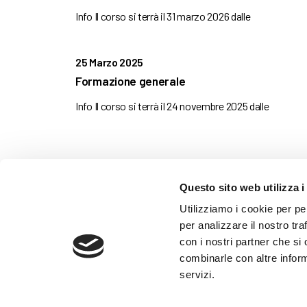
Info Il corso si terrà il 31 marzo 2026 dalle
25 Marzo 2025
Formazione generale
Info Il corso si terrà il 24 novembre 2025 dalle
Questo sito web utilizza i
AMMINISTRAZIONE TRASP
Utilizziamo i cookie per pe
WHISTLEBLOWING
per analizzare il nostro tra
con i nostri partner che si
combinarle con altre inform
ABF Azienda Bergamasca For
servizi.
C.F. e P. IVA 03240540165 - Tel.
Privacy
-
Cookie policy