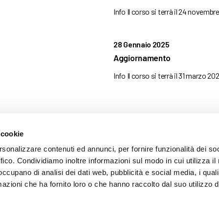
Info Il corso si terrà il 24 novembr
28 Gennaio 2025
Aggiornamento
Info Il corso si terrà il 31 marzo 202
 cookie
ARENTE
rsonalizzare contenuti ed annunci, per fornire funzionalità dei so
ffico. Condividiamo inoltre informazioni sul modo in cui utilizza il 
 occupano di analisi dei dati web, pubblicità e social media, i qual
azioni che ha fornito loro o che hanno raccolto dal suo utilizzo d
mazione
 (035) 3693711 - via Monte Gleno, 2 - I - 24125 Bergamo (BG) - Email: inf