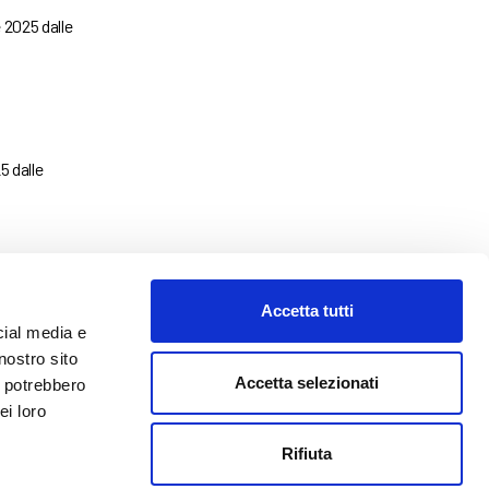
e 2025 dalle
5 dalle
Accetta tutti
cial media e
nostro sito
Accetta selezionati
i potrebbero
ei loro
o@abf.eu
Rifiuta