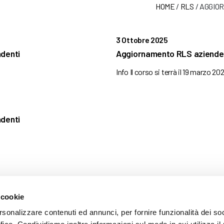
HOME
/
RLS
/
AGGIOR
3 Ottobre 2025
denti
Aggiornamento RLS aziende 
Info Il corso si terrà il 19 marzo 202
denti
 cookie
ARENTE
rsonalizzare contenuti ed annunci, per fornire funzionalità dei so