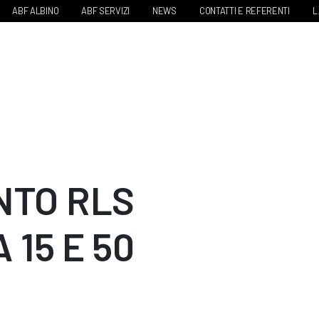
ABF ALBINO
ABF SERVIZI
NEWS
CONTATTI E REFERENTI
L
NTO RLS
 15 E 50