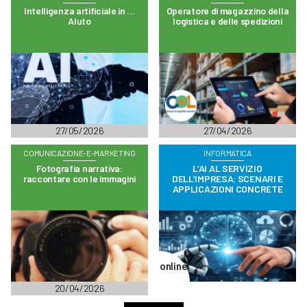
Intelligenza artificiale in …
Operatore di magazzino della
AIuto
logistica e delle spedizioni
27/05/2026
27/04/2026
COMUNICAZIONE-E-MARKETING
INFORMATICA
Fotografia narrativa:
L’AI AL SERVIZIO
raccontare con le immagini
DELL’IMPRESA: SCENARI E
APPLICAZIONI CONCRETE
online
20/04/2026