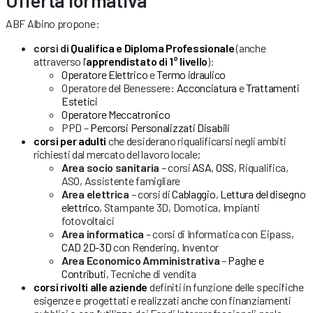
Offerta formativa
ABF Albino propone:
corsi di
Qualifica e Diploma Professionale
(anche
attraverso l’
apprendistato di 1° livello
):
Operatore Elettrico
e
Termo idraulico
Operatore del Benessere:
Acconciatura
e
Trattamenti
Estetici
Operatore Meccatronico
PPD –
Percorsi Personalizzati Disabili
corsi per adulti
che desiderano riqualificarsi negli ambiti
richiesti dal mercato del lavoro locale;
Area socio sanitaria
– corsi
ASA
,
OSS
, Riqualifica,
ASO, Assistente famigliare
Area elettrica
– corsi di
Cablaggio
,
Lettura del disegno
elettrico
, Stampante 3D, Domotica, Impianti
fotovoltaici
Area informatica
– corsi di Informatica con Eipass,
CAD 2D-3D
con Rendering, Inventor
Area Economico Amministrativa
–
Paghe e
Contributi
, Tecniche di vendita
corsi rivolti alle aziende
definiti in funzione delle specifiche
esigenze e progettati e realizzati anche con finanziamenti