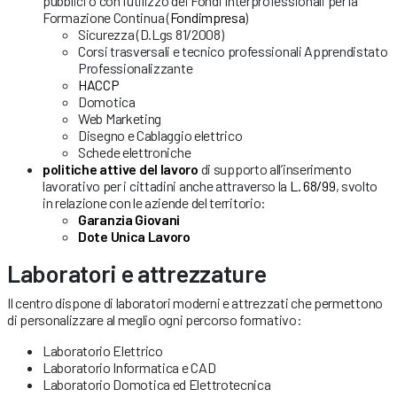
pubblici o con l’utilizzo dei Fondi Interprofessionali per la
Formazione Continua (
Fondimpresa
)
Sicurezza (D.Lgs 81/2008)
Corsi trasversali e tecnico professionali Apprendistato
Professionalizzante
HACCP
Domotica
Web Marketing
Disegno e Cablaggio elettrico
Schede elettroniche
politiche attive del lavoro
di supporto all’inserimento
lavorativo per i cittadini anche attraverso la
L. 68/99
, svolto
in relazione con le aziende del territorio:
Garanzia Giovani
Dote Unica Lavoro
Laboratori e attrezzature
Il centro dispone di laboratori moderni e attrezzati che permettono
di personalizzare al meglio ogni percorso formativo:
Laboratorio Elettrico
Laboratorio Informatica e CAD
Laboratorio Domotica ed Elettrotecnica