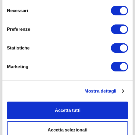
Selezione
Necessari
del
consenso
Preferenze
01/10/2026
07/10/2026
Statistiche
INFORMATICA
INFORMATICA
Informatica beginner
Competenze digitali per la
Marketing
cittadinanza
Mostra dettagli
Accetta tutti
26/10/2026
26/11/2026
INFORMATICA
ELETTRICO
Accetta selezionati
Strumenti digitali base per il
Cablaggio di impianti elettrici