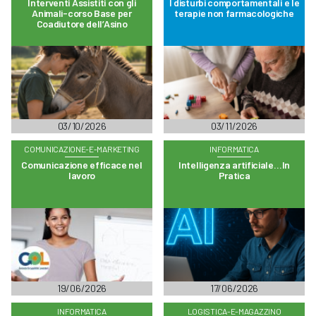
Interventi Assistiti con gli
I disturbi comportamentali e le
Animali-corso Base per
terapie non farmacologiche
Coadiutore dell’Asino
03/10/2026
03/11/2026
COMUNICAZIONE-E-MARKETING
INFORMATICA
Comunicazione efficace nel
Intelligenza artificiale…In
lavoro
Pratica
19/06/2026
17/06/2026
INFORMATICA
LOGISTICA-E-MAGAZZINO