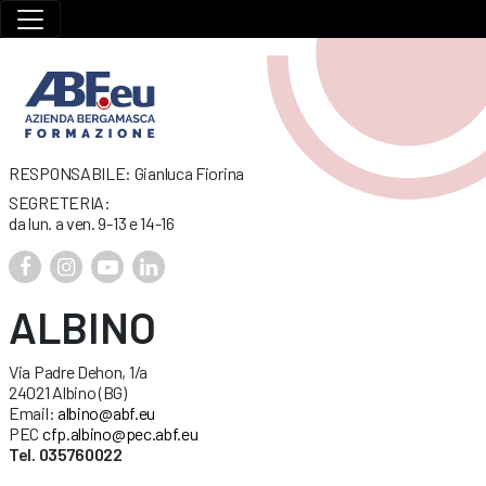
RESPONSABILE: Gianluca Fiorina
SEGRETERIA:
da lun. a ven. 9-13 e 14-16
ALBINO
Via Padre Dehon, 1/a
24021 Albino (BG)
Email:
albino@abf.eu
PEC
cfp.albino@pec.abf.eu
Tel. 035760022