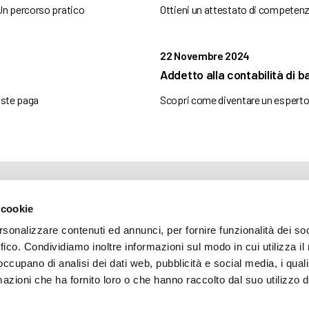
Un percorso pratico
Ottieni un attestato di competenz
22 Novembre 2024
Addetto alla contabilità di b
uste paga
Scopri come diventare un esperto n
ARENTE
 cookie
rsonalizzare contenuti ed annunci, per fornire funzionalità dei so
ffico. Condividiamo inoltre informazioni sul modo in cui utilizza il 
mazione
 occupano di analisi dei dati web, pubblicità e social media, i qual
 (035) 3693711 - via Monte Gleno, 2 - I - 24125 Bergamo (BG) - Email: inf
azioni che ha fornito loro o che hanno raccolto dal suo utilizzo d