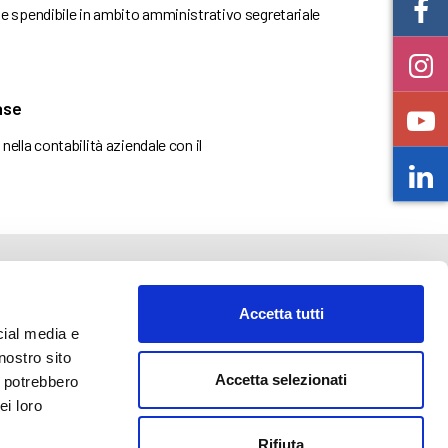
e spendibile in ambito amministrativo segretariale
ase
ella contabilità aziendale con il
Accetta tutti
cial media e
nostro sito
Accetta selezionati
i potrebbero
o@abf.eu
ei loro
Rifiuta