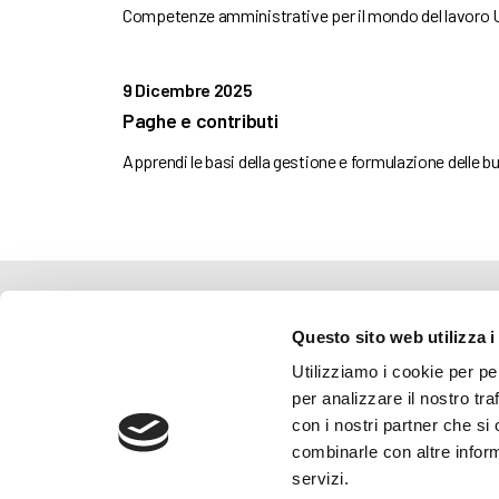
Competenze amministrative per il mondo del lavoro 
9 Dicembre 2025
Paghe e contributi
Apprendi le basi della gestione e formulazione delle b
AMMINISTRAZIONE TRASP
Questo sito web utilizza i
WHISTLEBLOWING
Utilizziamo i cookie per pe
per analizzare il nostro tra
ABF Azienda Bergamasca For
con i nostri partner che si
C.F. e P. IVA 03240540165 - Tel.
combinarle con altre inform
Privacy
-
Cookie policy
servizi.