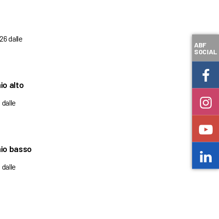
026 dalle
ABF
SOCIAL
io alto
 dalle
hio basso
 dalle