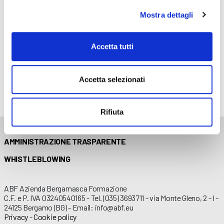
Mostra dettagli
18 Ottobre 2024
Addetti alla conduzione di carrelli elevatori semoventi
Accetta tutti
con conducente a bordo
Contenuti TEORIA (8 ore) – il 18/07/2025 dalle 09:00 alle 13:00
Accetta selezionati
Rifiuta
AMMINISTRAZIONE TRASPARENTE
WHISTLEBLOWING
ABF Azienda Bergamasca Formazione
C.F. e P. IVA 03240540165 - Tel. (035) 3693711 - via Monte Gleno, 2 - I -
24125 Bergamo (BG) - Email: info@abf.eu
Privacy
-
Cookie policy