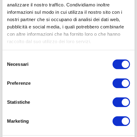
6 Agosto 2026
analizzare il nostro traffico. Condividiamo inoltre
Addetti alla conduzione di carrelli elevatori semoventi
informazioni sul modo in cui utilizza il nostro sito con i
con conducente a bordo
nostri partner che si occupano di analisi dei dati web,
pubblicità e social media, i quali potrebbero combinarle
Contenuti TEORIA (8 ore) – il 23/10/2026 dalle 09:00 alle 13:00
con altre informazioni che ha fornito loro o che hanno
raccolto dal suo utilizzo dei loro servizi.
15 Maggio 2026
Addetti alla conduzione di carrelli elevatori semoventi
Selezione
Necessari
con conducente a bordo
del
consenso
Obiettivi: L’obiettivo del corso è fornire ai partecipanti le
competenze
Preferenze
Statistiche
23 Giugno 2025
Addetti alla conduzione di carrelli elevatori semoventi
con conducente a bordo
Marketing
L’obiettivo del corso è fornire ai partecipanti le competenze
teorico-pratiche