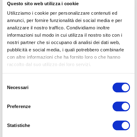
Questo sito web utilizza i cookie
Utilizziamo i cookie per personalizzare contenuti ed
15 Giugno 2026
annunci, per fornire funzionalità dei social media e per
PES PAV per lavori elettrici sotto tensione norma CEI
analizzare il nostro traffico. Condividiamo inoltre
11/27
informazioni sul modo in cui utilizza il nostro sito con i
Introduzione Il corso PES/PAV si rivolge a chi opera su
nostri partner che si occupano di analisi dei dati web,
pubblicità e social media, i quali potrebbero combinarle
con altre informazioni che ha fornito loro o che hanno
13 Gennaio 2026
raccolto dal suo utilizzo dei loro servizi.
Aggiornamento PES PAV per lavori elettrici sotto
tensione norma CEI 11/27
Selezione
Introduzione Il corso di aggiornamento PES/PAV si rivolge a chi
Necessari
del
consenso
Preferenze
13 Gennaio 2026
PES PAV per lavori elettrici sotto tensione norma CEI
11/27
Statistiche
Introduzione Il corso PES/PAV si rivolge a chi opera su