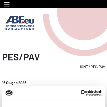
PES/PAV
HOME
/
PES/PAV
15 Giugno 2026
Aggiornamento PES PAV per lavori elettrici sotto
tensione norma CEI 11/27
Introduzione Il corso di aggiornamento PES/PAV si rivolge a chi