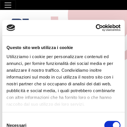
Questo sito web utilizza i cookie
Utilizziamo i cookie per personalizzare contenuti ed
FORMAZIONE SPECIFICA
annunci, per fornire funzionalità dei social media e per
analizzare il nostro traffico. Condividiamo inoltre
RISCHIO MEDIO
informazioni sul modo in cui utilizza il nostro sito con i
nostri partner che si occupano di analisi dei dati web,
pubblicità e social media, i quali potrebbero combinarle
HOME
/
FORMAZIONE LAVORATORI
/
FORMAZIONE SPECIFICA
con altre informazioni che ha fornito loro o che hanno
RISCHIO MEDIO
raccolto dal suo utilizzo dei loro servizi.
14 Maggio 2026
Selezione
Formazione specifica – rischio medio
Necessari
del