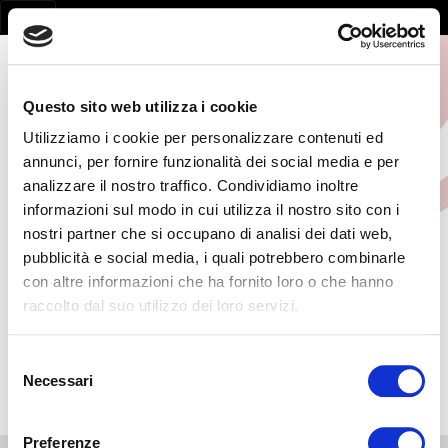
Questo sito web utilizza i cookie
Utilizziamo i cookie per personalizzare contenuti ed
annunci, per fornire funzionalità dei social media e per
analizzare il nostro traffico. Condividiamo inoltre
informazioni sul modo in cui utilizza il nostro sito con i
FORMAZIONE - RISCHIO
nostri partner che si occupano di analisi dei dati web,
pubblicità e social media, i quali potrebbero combinarle
MEDIO
con altre informazioni che ha fornito loro o che hanno
raccolto dal suo utilizzo dei loro servizi.
HOME
/
ADDETTI AL SERVIZIO ANTINCENDIO
/
FORMAZIONE -
RISCHIO MEDIO
Selezione
Necessari
del
consenso
Preferenze