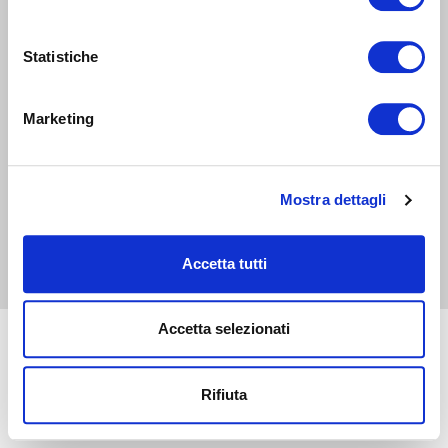
AMMINISTRAZIONE TRASPARENTE
Statistiche
WHISTLEBLOWING
Marketing
ABF Azienda Bergamasca Formazione
C.F. e P. IVA 03240540165 - Tel. (035) 3693711 - via Monte Gleno, 2 - I -
24125 Bergamo (BG) - Email: info@abf.eu
Privacy
-
Cookie policy
Mostra dettagli
Accetta tutti
Accetta selezionati
Rifiuta