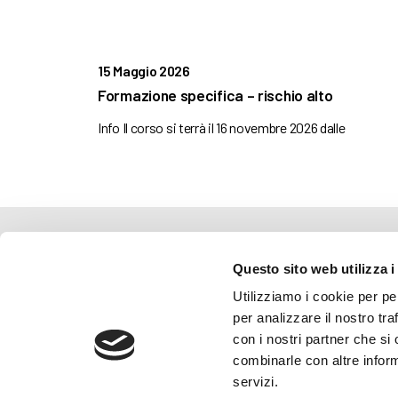
15 Maggio 2026
Formazione specifica – rischio alto
Info Il corso si terrà il 16 novembre 2026 dalle
AMMINISTRAZIONE TRASP
Questo sito web utilizza i
WHISTLEBLOWING
Utilizziamo i cookie per pe
per analizzare il nostro tra
ABF Azienda Bergamasca For
con i nostri partner che si
C.F. e P. IVA 03240540165 - Tel.
combinarle con altre inform
Privacy
-
Cookie policy
servizi.