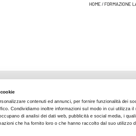
HOME
/
FORMAZIONE L
ARENTE
 cookie
rsonalizzare contenuti ed annunci, per fornire funzionalità dei so
ffico. Condividiamo inoltre informazioni sul modo in cui utilizza il 
mazione
 occupano di analisi dei dati web, pubblicità e social media, i qual
 (035) 3693711 - via Monte Gleno, 2 - I - 24125 Bergamo (BG) - Email: inf
azioni che ha fornito loro o che hanno raccolto dal suo utilizzo d