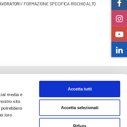
AVORATORI
/
FORMAZIONE SPECIFICA RISCHIO ALTO
Accetta tutti
cial media e
nostro sito
Accetta selezionati
i potrebbero
o@abf.eu
ei loro
Rifiuta