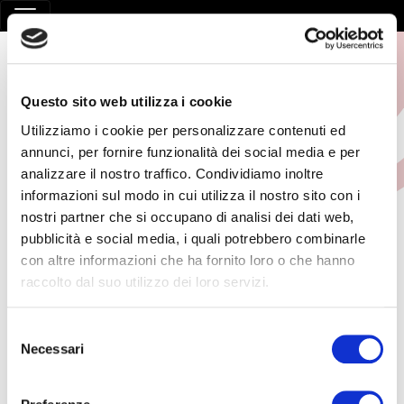
Questo sito web utilizza i cookie
Utilizziamo i cookie per personalizzare contenuti ed
annunci, per fornire funzionalità dei social media e per
analizzare il nostro traffico. Condividiamo inoltre
informazioni sul modo in cui utilizza il nostro sito con i
FORMAZIONE - AZIENDE
nostri partner che si occupano di analisi dei dati web,
pubblicità e social media, i quali potrebbero combinarle
GRUPPO A
con altre informazioni che ha fornito loro o che hanno
raccolto dal suo utilizzo dei loro servizi.
HOME
/
ADDETTI AL PRIMO SOCCORSO
/
FORMAZIONE - AZIENDE
GRUPPO A
Selezione
Necessari
del
14 Maggio 2026
consenso
Formazione addetti al primo soccorso – Aziende gruppo