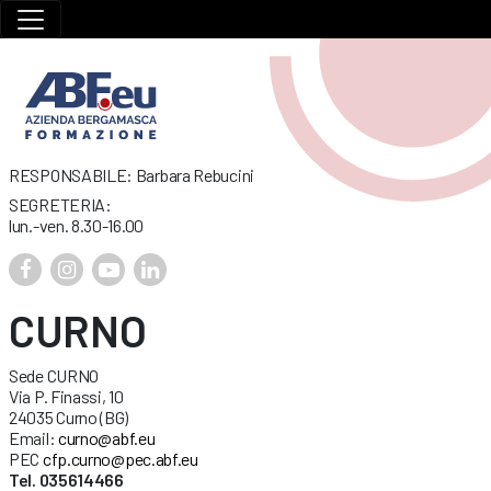
RESPONSABILE: Barbara Rebucini
SEGRETERIA:
lun.-ven. 8.30-16.00
CURNO
Sede CURNO
Via P. Finassi, 10
24035 Curno (BG)
Email:
curno@abf.eu
PEC
cfp.curno@pec.abf.eu
Tel. 035614466