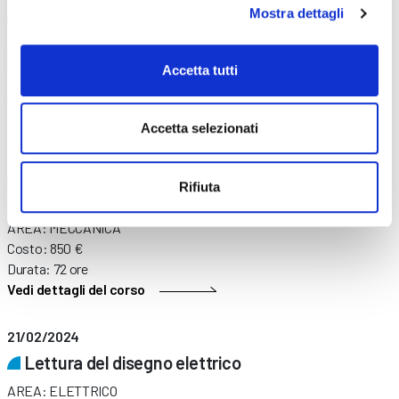
DIGITAL MARKETING E SOCIAL MEDIA
Mostra dettagli
AREA: INFORMATICA
Costo: 1500 €
Accetta tutti
Durata: 32 ore
Vedi dettagli del corso
Accetta selezionati
07/05/2022
Preparazione al conseguimento del patentino di
Rifiuta
manutentore ascensorista
AREA: MECCANICA
Costo: 850 €
Durata: 72 ore
Vedi dettagli del corso
21/02/2024
Lettura del disegno elettrico
AREA: ELETTRICO