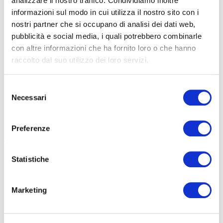
analizzare il nostro traffico. Condividiamo inoltre
informazioni sul modo in cui utilizza il nostro sito con i
Seleziona e filtra per:
nostri partner che si occupano di analisi dei dati web,
CORSI
ONLINE
pubblicità e social media, i quali potrebbero combinarle
con altre informazioni che ha fornito loro o che hanno
raccolto dal suo utilizzo dei loro servizi.
nessun filtro
Selezione
Necessari
del
consenso
Preferenze
L’AI AL SERVIZIO DELL’IMPRESA: SCENARI E
APPLICAZIONI CONCRETE
Statistiche
AREA: INFORMATICA
Costo: 1500 €
Durata: 32 ore
Marketing
Vedi dettagli del corso