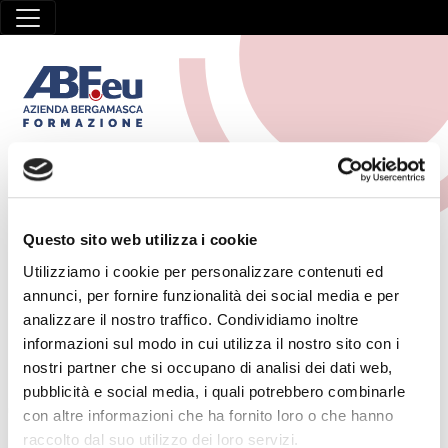
DOPO LA TERZA MEDIA
Questo sito web utilizza i cookie
Utilizziamo i cookie per personalizzare contenuti ed
HOME
/
DOPO LA TERZA MEDIA
annunci, per fornire funzionalità dei social media e per
analizzare il nostro traffico. Condividiamo inoltre
informazioni sul modo in cui utilizza il nostro sito con i
4 Novembre 2020
nostri partner che si occupano di analisi dei dati web,
Operatore meccatronico
pubblicità e social media, i quali potrebbero combinarle
Obiettivo L’operatore meccatronico interviene nel processo di
con altre informazioni che ha fornito loro o che hanno
produzione meccanica effettuando
raccolto dal suo utilizzo dei loro servizi.