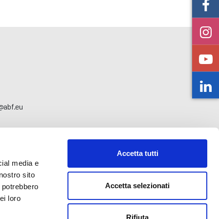
o@abf.eu
Accetta tutti
cial media e
nostro sito
Accetta selezionati
i potrebbero
ei loro
Rifiuta