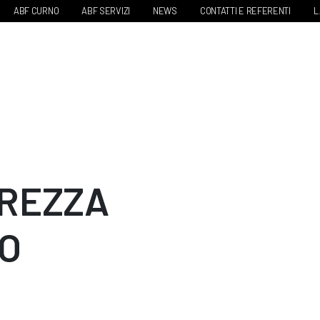
ABF CURNO
ABF SERVIZI
NEWS
CONTATTI E REFERENTI
L
UREZZA
O