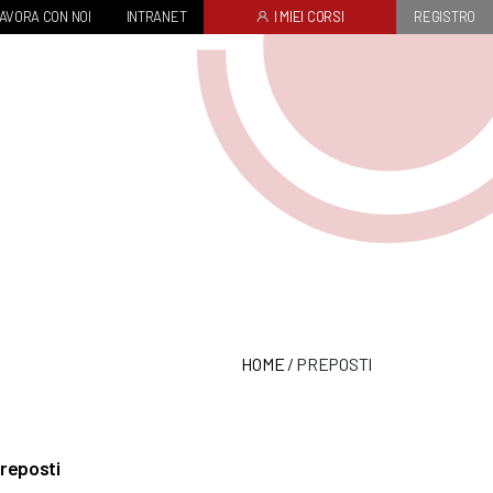
AVORA CON NOI
INTRANET
I MIEI CORSI
REGISTRO
HOME
/
PREPOSTI
reposti