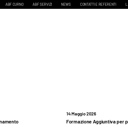
ABF CURNO
ABF SERVIZI
NEWS
CONTATTI E REFERENTI
L
14 Maggio 2026
ornamento
Formazione Aggiuntiva per p