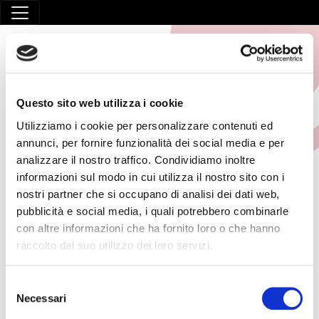
Questo sito web utilizza i cookie
Utilizziamo i cookie per personalizzare contenuti ed
annunci, per fornire funzionalità dei social media e per
SICUREZZA
analizzare il nostro traffico. Condividiamo inoltre
informazioni sul modo in cui utilizza il nostro sito con i
nostri partner che si occupano di analisi dei dati web,
HOME
/
SICUREZZA
pubblicità e social media, i quali potrebbero combinarle
con altre informazioni che ha fornito loro o che hanno
16 Maggio 2025
raccolto dal suo utilizzo dei loro servizi.
PES PAV per lavori elettrici sotto tensione norma CEI
11/27
Selezione
Necessari
del
Introduzione Il corso PES/PAV si rivolge a chi opera su
consenso