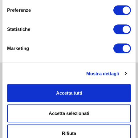
Preferenze
20 Febbraio 2025
Aggiornamento
Statistiche
Info Il corso si terrà l’8 settembre 2025 dalle 09:00
Marketing
Mostra dettagli
AMMINISTRAZIONE TRASPARENTE
WHISTLEBLOWING
Accetta tutti
ABF Azienda Bergamasca Formazione
C.F. e P. IVA 03240540165 - Tel. (035) 3693711 - via Monte Gleno, 2 - I -
Accetta selezionati
24125 Bergamo (BG) - Email: info@abf.eu
Privacy
-
Cookie policy
Rifiuta