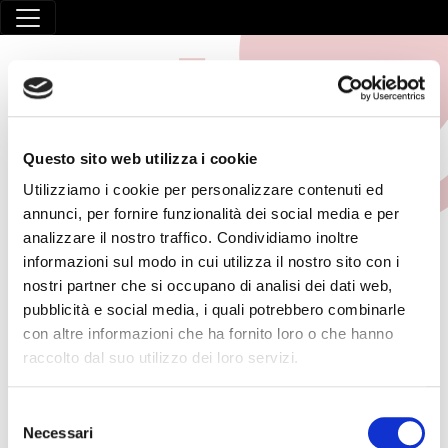
Questo sito web utilizza i cookie
Utilizziamo i cookie per personalizzare contenuti ed
annunci, per fornire funzionalità dei social media e per
FORMAZIONE
analizzare il nostro traffico. Condividiamo inoltre
informazioni sul modo in cui utilizza il nostro sito con i
GENERALE
nostri partner che si occupano di analisi dei dati web,
pubblicità e social media, i quali potrebbero combinarle
HOME
/
FORMAZIONE LAVORATORI
/
FORMAZIONE GENERALE
con altre informazioni che ha fornito loro o che hanno
raccolto dal suo utilizzo dei loro servizi.
15 Maggio 2026
Selezione
Formazione generale
Necessari
del