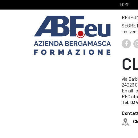
HOME
RESPONS
SEGRET
lun. ven
C
via Barb
24023 C
Email:
c
PEC
cfp
Tel. 0
Contatt
Cl