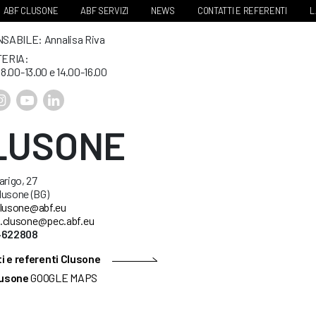
ABF CLUSONE
ABF SERVIZI
NEWS
CONTATTI E REFERENTI
L
ABILE: Annalisa Riva
ERIA:
. 8.00-13.00 e 14.00-16.00
LUSONE
arigo, 27
lusone (BG)
lusone@abf.eu
.clusone@pec.abf.eu
34622808
i e referenti Clusone
usone
GOOGLE MAPS