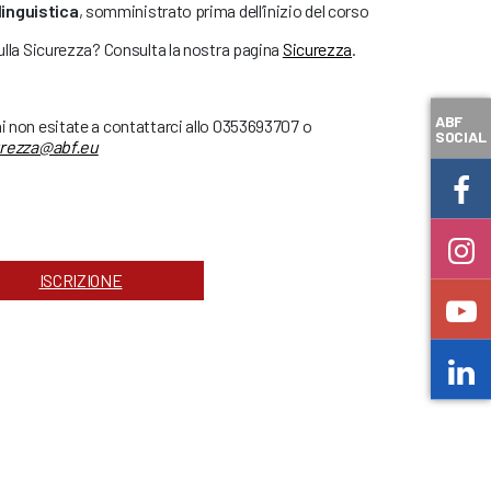
linguistica
, somministrato prima dell’inizio del corso
sulla Sicurezza? Consulta la nostra pagina
Sicurezza
.
ABF
ni non esitate a contattarci allo 0353693707 o
SOCIAL
urezza@abf.eu
ISCRIZIONE