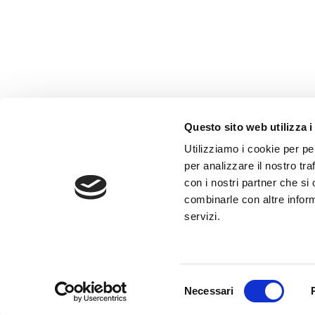
Questo sito web utilizza i
AMMINISTRAZIONE TRASP
Utilizziamo i cookie per pe
WHISTLEBLOWING
per analizzare il nostro tra
con i nostri partner che si
combinarle con altre inform
ABF Azienda Bergamasca For
servizi.
C.F. e P. IVA 03240540165 - Tel.
Privacy
-
Cookie policy
Selezione
Necessari
del