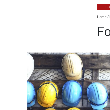
FO
Home
/
Fo