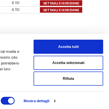
€ 110
DETTAGLI E ISCRIZIONE
€ 110
DETTAGLI E ISCRIZIONE
Accetta tutti
cial media e
nostro sito
Accetta selezionati
i potrebbero
ei loro
o@abf.eu
Rifiuta
Mostra dettagli