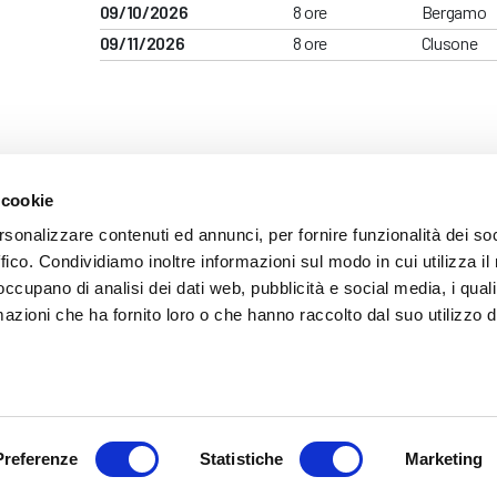
09/10/2026
8 ore
Bergamo
09/11/2026
8 ore
Clusone
 cookie
ARENTE
rsonalizzare contenuti ed annunci, per fornire funzionalità dei so
ffico. Condividiamo inoltre informazioni sul modo in cui utilizza il 
 occupano di analisi dei dati web, pubblicità e social media, i qual
azioni che ha fornito loro o che hanno raccolto dal suo utilizzo d
mazione
 (035) 3693711 - via Monte Gleno, 2 - I - 24125 Bergamo (BG) - Email: inf
Preferenze
Statistiche
Marketing