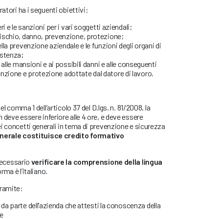
ratori ha i seguenti obiettivi:
eri e le sanzioni per i vari soggetti aziendali;
 rischio, danno, prevenzione, protezione;
ella prevenzione aziendale e le funzioni degli organi di
sistenza;
i alle mansioni e ai possibili danni e alle conseguenti
nzione e protezione adottate dal datore di lavoro.
del comma 1 dell’articolo 37 del D.lgs. n. 81/2008, la
 deve essere inferiore alle 4 ore, e deve essere
i concetti generali in tema di prevenzione e sicurezza
nerale costituisce credito formativo
necessario
verificare la comprensione della lingua
orma è l’italiano.
tramite:
da parte dell’azienda che attesti la conoscenza della
re