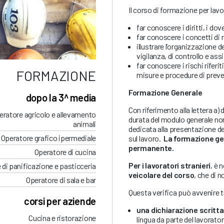
Il corso di formazione per lavo
far conoscere i diritti, i dov
far conoscere i concetti di
illustrare l’organizzazione d
vigilanza, di controllo e as
far conoscere i rischi riferit
FORMAZIONE
misure e procedure di preve
Formazione Generale
dopo la 3^ media
Con riferimento alla lettera a) 
eratore agricolo e allevamento
durata del modulo generale non
animali
dedicata alla presentazione de
Operatore grafico ipermediale
sul lavoro.
La formazione ge
permanente.
Operatore di cucina
Per i lavoratori stranieri
, è 
 di panificazione e pasticceria
veicolare del corso
, che di n
Operatore di sala e bar
Questa verifica può avvenire 
corsi per aziende
una dichiarazione scritta
Cucina e ristorazione
lingua da parte del lavorato