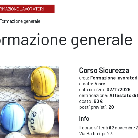
RMAZIONE LAVORATORI
Formazione generale
rmazione generale
Corso Sicurezza
area:
Formazione lavoratori
durata:
4 ore
data di inizio:
02/11/2026
certificazione:
Attestato di
costo:
60 €
posti previsti:
20
Info
Il corso si terrà il 2 novembre
Via Barbarigo, 27.