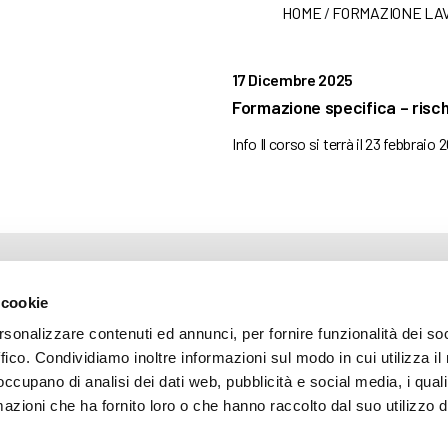
HOME
/
FORMAZIONE LA
17 Dicembre 2025
Formazione specifica – risc
Info Il corso si terrà il 23 febbraio 
ARENTE
 cookie
rsonalizzare contenuti ed annunci, per fornire funzionalità dei so
ffico. Condividiamo inoltre informazioni sul modo in cui utilizza il 
mazione
 occupano di analisi dei dati web, pubblicità e social media, i qual
 (035) 3693711 - via Monte Gleno, 2 - I - 24125 Bergamo (BG) - Email: inf
azioni che ha fornito loro o che hanno raccolto dal suo utilizzo d