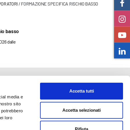
VORATORI
/
FORMAZIONE SPECIFICA RISCHIO BASSO
hio basso
2026 dalle
Accetta tutti
cial media e
nostro sito
Accetta selezionati
i potrebbero
o@abf.eu
ei loro
Rifiuta