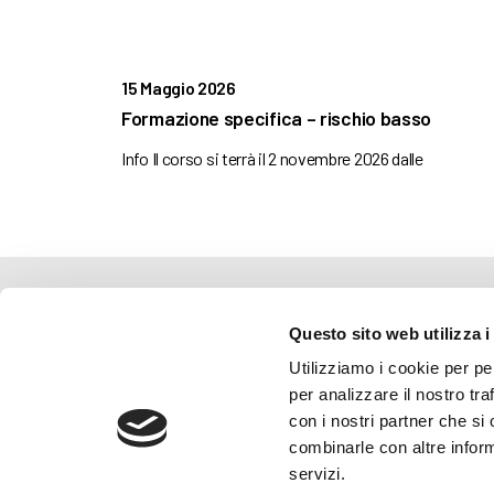
15 Maggio 2026
Formazione specifica – rischio basso
Info Il corso si terrà il 2 novembre 2026 dalle
AMMINISTRAZIONE TRASP
Questo sito web utilizza i
WHISTLEBLOWING
Utilizziamo i cookie per pe
per analizzare il nostro tra
ABF Azienda Bergamasca For
con i nostri partner che si
C.F. e P. IVA 03240540165 - Tel.
combinarle con altre inform
Privacy
-
Cookie policy
servizi.