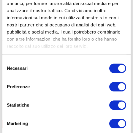
annunci, per fornire funzionalità dei social media e per
analizzare il nostro traffico. Condividiamo inoltre
informazioni sul modo in cui utilizza il nostro sito con i
nostri partner che si occupano di analisi dei dati web,
CORSI
SICUREZZA
pubblicità e social media, i quali potrebbero combinarle
con altre informazioni che ha fornito loro o che hanno
Formazione lavoratori
raccolto dal suo utilizzo dei loro servizi.
Addetti al servizio antincendio
Carrello elevatore
Selezione
Necessari
del
HACCP
consenso
PES/PAV
Preposti
Preferenze
Addetti al primo soccorso
RLS
Statistiche
FORMAZIONE LAVORATORI
AGGIORNAMENTO
Marketing
CONTENUTI CORSO