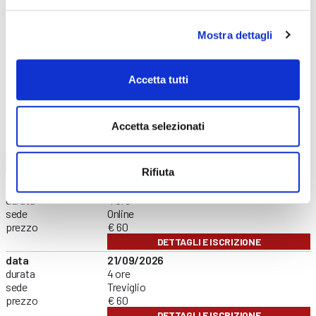
data
08/09/2026
durata
6 ore
sede
Curno
Mostra dettagli
prezzo
€ 140
DETTAGLI E ISCRIZIONE
data
01/12/2026
Accetta tutti
durata
6 ore
sede
Clusone
prezzo
€ 140
Accetta selezionati
DETTAGLI E ISCRIZIONE
FORMAZIONE GENERALE
CONTENUTI CORSO
Rifiuta
data
02/09/2026
durata
4 ore
sede
Online
prezzo
€ 60
DETTAGLI E ISCRIZIONE
data
21/09/2026
durata
4 ore
sede
Treviglio
prezzo
€ 60
DETTAGLI E ISCRIZIONE