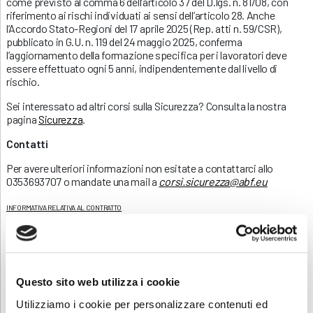
come previsto al comma 6 dell’articolo 37 del D.lgs. n. 81/08, con
riferimento ai rischi individuati ai sensi dell’articolo 28. Anche
l’Accordo Stato-Regioni del 17 aprile 2025 (Rep. atti n. 59/CSR),
pubblicato in G.U. n. 119 del 24 maggio 2025, conferma
l’aggiornamento della formazione specifica per i lavoratori deve
essere effettuato ogni 5 anni, indipendentemente dal livello di
rischio.
Sei interessato ad altri corsi sulla Sicurezza? Consulta la nostra
pagina
Sicurezza
.
Contatti
Per avere ulteriori informazioni non esitate a contattarci allo
0353693707 o mandate una mail a
corsi.sicurezza@abf.eu
INFORMATIVA RELATIVA AL CONTRATTO
ISCRIZIONE
Questo sito web utilizza i cookie
Utilizziamo i cookie per personalizzare contenuti ed