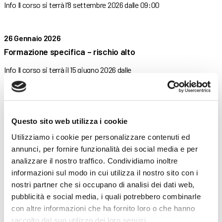
Info Il corso si terrà l’8 settembre 2026 dalle 09:00
26 Gennaio 2026
Formazione specifica – rischio alto
Info Il corso si terrà il 15 giugno 2026 dalle
26 Gennaio 2026
Formazione specifica – rischio basso
Questo sito web utilizza i cookie
Info Il corso si terrà il 26 maggio 2026 dalle
Utilizziamo i cookie per personalizzare contenuti ed
annunci, per fornire funzionalità dei social media e per
analizzare il nostro traffico. Condividiamo inoltre
26 Gennaio 2026
informazioni sul modo in cui utilizza il nostro sito con i
Formazione generale
nostri partner che si occupano di analisi dei dati web,
pubblicità e social media, i quali potrebbero combinarle
Info Il corso si terrà il 26 maggio 2026 dalle
con altre informazioni che ha fornito loro o che hanno
raccolto dal suo utilizzo dei loro servizi.