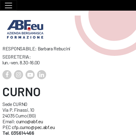
RESPONSABILE: Barbara Rebucini
SEGRETERIA:
lun.-ven. 8.30-16.00
CURNO
Sede CURNO
Via P. Finassi, 10
24035 Curno (BG)
Email:
curno@abf.eu
PEC
cfp.curno@pec.abf.eu
Tel. 035614466