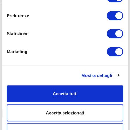
consenso
Preferenze
CORSI
SICUREZZA
Statistiche
Formazione lavoratori
Marketing
Addetti al primo soccorso
Addetti al servizio antincendio
Carrello elevatore
Mostra dettagli
PES/PAV
Preposti
RLS
Accetta tutti
FORMAZIONE LAVORATORI
AGGIORNAMENTO
CONTENUTI CORSO
Accetta selezionati
data
08/09/2026
durata
6 ore