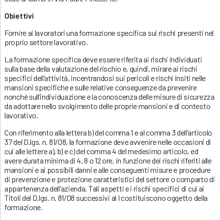
Obiettivi
Fornire ai lavoratori una formazione specifica sui rischi presenti nel
proprio settore lavorativo.
La formazione specifica deve essere riferita ai rischi individuati
sulla base della valutazione del rischio e, quindi, mirare ai rischi
specifici dell’attività, incentrandosi sui pericoli e rischi insiti nelle
mansioni specifiche e sulle relative conseguenze da prevenire
nonché sull’individuazione e la conoscenza delle misure di sicurezza
da adottare nello svolgimento delle proprie mansioni e di contesto
lavorativo.
Con riferimento alla lettera b) del comma 1 e al comma 3 dell’articolo
37 del D.lgs. n. 81/08, la formazione deve avvenire nelle occasioni di
cui alle lettere a), b) e c) del comma 4 del medesimo articolo, ed
avere durata minima di 4, 8 o 12 ore, in funzione dei rischi riferiti alle
mansioni e ai possibili danni e alle conseguenti misure e procedure
di prevenzione e protezione caratteristici del settore o comparto di
appartenenza dell’azienda. Tali aspetti e i rischi specifici di cui ai
Titoli del D.lgs. n. 81/08 successivi al I costituiscono oggetto della
formazione.