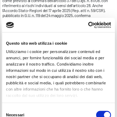
come previsto al comma 6 dell’articolo 37 del D.lgs. n. 81/08, con
riferimento ai rischi individuati ai sensi dell’articolo 28. Anche
l’Accordo Stato-Regioni del 17 aprile 2025 (Rep. atti n. 59/CSR),
pubblicato in G.U. n. 119 del 24 maggio 2025, conferma
l’aggiornamento della formazione specifica per i lavoratori deve
essere effettuato ogni 5 anni, indipendentemente dal livello di
rischio.
Sei interessato ad altri corsi sulla Sicurezza? Consulta la nostra
Questo sito web utilizza i cookie
pagina
Sicurezza
.
Utilizziamo i cookie per personalizzare contenuti ed
Contatti
annunci, per fornire funzionalità dei social media e per
Per avere ulteriori informazioni non esitate a contattarci allo
analizzare il nostro traffico. Condividiamo inoltre
0353693707 o mandate una mail a
corsi.sicurezza@abf.eu
informazioni sul modo in cui utilizza il nostro sito con i
nostri partner che si occupano di analisi dei dati web,
INFORMATIVA RELATIVA AL CONTRATTO
pubblicità e social media, i quali potrebbero combinarle
con altre informazioni che ha fornito loro o che hanno
raccolto dal suo utilizzo dei loro servizi.
ISCRIZIONE
Selezione
Necessari
del