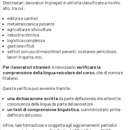
Destinatari: lavoratori impiegati in attività classificate a rischio
alto, tra cui:
edilizia e cantieri
metalmeccanica pesante
agricoltura e silvicoltura
industria chimica
logistica complessa
gestione rifiuti
settori con uso di macchinari pesanti, sostanze pericolose,
lavori in quota, ecc.
Per i lavoratori stranieri
, è necessario
verificare la
comprensione della lingua veicolare del corso
, che di norma è
l’italiano.
Questa verifica può avvenire tramite:
una dichiarazione scritta
da parte dell’azienda che attesti la
conoscenza della lingua da parte del lavoratore
un test di comprensione linguistica
, somministrato prima
dell’inizio del corso
Infine, tale formazione è soggetta agli aggiornamenti periodici