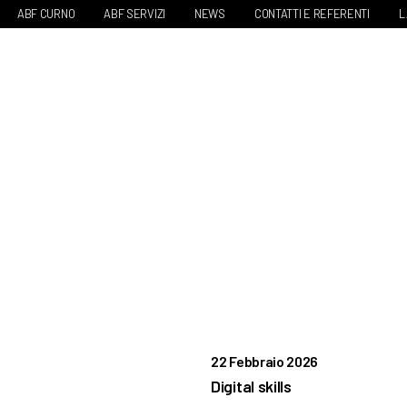
ABF CURNO
ABF SERVIZI
NEWS
CONTATTI E REFERENTI
L
22 Febbraio 2026
Digital skills