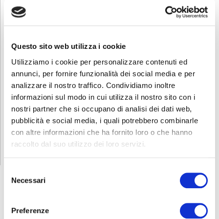
dedicata.
Contatti
Questo sito web utilizza i cookie
Per avere ulteriori informazioni sul corso non esitate a contattarci
al numero 035.614466 o alla seguente mail
lavoro.curno@abf.eu
.
Utilizziamo i cookie per personalizzare contenuti ed
annunci, per fornire funzionalità dei social media e per
Scarica e condividi la locandina!
analizzare il nostro traffico. Condividiamo inoltre
informazioni sul modo in cui utilizza il nostro sito con i
nostri partner che si occupano di analisi dei dati web,
pubblicità e social media, i quali potrebbero combinarle
RICHIEDI INFORMAZIONI
con altre informazioni che ha fornito loro o che hanno
raccolto dal suo utilizzo dei loro servizi.
Selezione
Necessari
del
consenso
FORMAZIONE
E CORSI
Preferenze