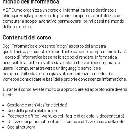
mondo dell’informatica
ABF Curno organizza un corso di informatica base destinato a
chiunque voglia potenziare le proprie competenze nell’utilizzo del
computer a scopo lavorativo per muovere i primi passi nel mondo
dell’informatica.
Contenuti del corso
Oggi l’informatica è presente in ogni aspetto della nostra
quotidianità, per questo è importante saperne comprendere le basi.
ll corso di informatica base ha lo scopo di rendere l’informatica
accessibile a tutti: è rivolto sia a coloro che vogliono imparare a
usare il computer attraverso un linguaggio semplice e
comprensibile sia a chi ha già avuto esperienze precedenti e
vorrebbe consolidare le basi delle proprie conoscenze informatiche.
Durante il corso avrete modo di approcciare ed approfondire diversi
temi:
Gestione e archiviazione dei dati
Uso della posta elettronica
Pacchetto office: word, excel, (foglio di calcolo, videoscrittura)
Utilizzo dei principali motori di ricerca e utilizzo sicuro della rete
Social network