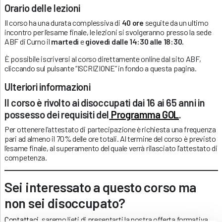
Orario delle lezioni
Il corso ha una durata complessiva di
40 ore
seguite da un ultimo
incontro per l’esame finale, le lezioni si svolgeranno presso la sede
ABF di Curno il
martedì
e
giovedì
dalle 14:30 alle 18:30.
È possibile iscriversi al corso direttamente online dal sito ABF,
cliccando sul pulsante “ISCRIZIONE” in fondo a questa pagina.
Ulteriori informazioni
Il corso è rivolto ai disoccupati dai 16 ai 65 anni in
possesso dei requisiti del
Programma GOL
.
Per ottenere l’attestato di partecipazione è richiesta una frequenza
pari ad almeno il 70% delle ore totali. Al termine del corso è previsto
l’esame finale, al superamento del quale verrà rilasciato l’attestato di
competenza.
Sei interessato a questo corso ma
non sei disoccupato?
Contattaci
, saremo lieti di presentarti la nostra offerta formativa