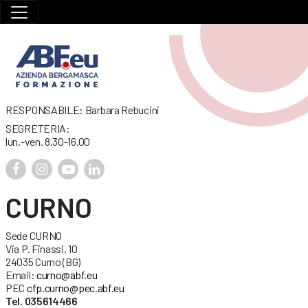
RESPONSABILE: Barbara Rebucini
SEGRETERIA:
lun.-ven. 8.30-16.00
CURNO
Sede CURNO
Via P. Finassi, 10
24035 Curno (BG)
Email:
curno@abf.eu
PEC
cfp.curno@pec.abf.eu
Tel. 035614466