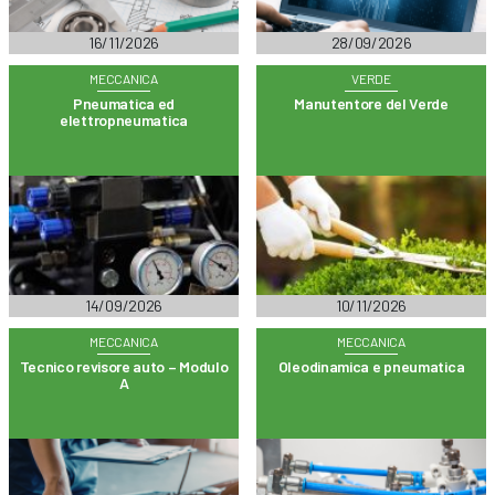
16/11/2026
28/09/2026
MECCANICA
VERDE
Pneumatica ed
Manutentore del Verde
elettropneumatica
14/09/2026
10/11/2026
MECCANICA
MECCANICA
Tecnico revisore auto – Modulo
Oleodinamica e pneumatica
A