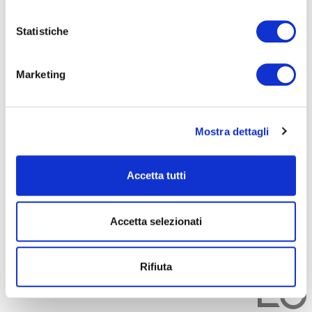
Statistiche
Seleziona e filtra per:
ADULTI
Marketing
AZIENDE
DOPO LA TERZA MEDIA
SICUREZZA
Mostra dettagli
Accetta tutti
Seleziona e filtra per:
CORSI
ONLINE
Accetta selezionati
Rifiuta