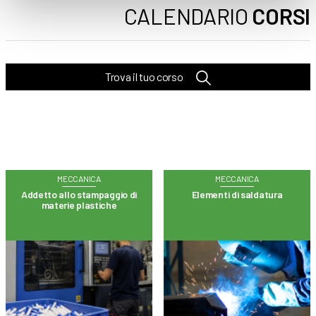
CALENDARIO
CORSI
Trova il tuo corso
MECCANICA
MECCANICA
Addetto allo stampaggio di
Elementi di saldatura
materie plastiche