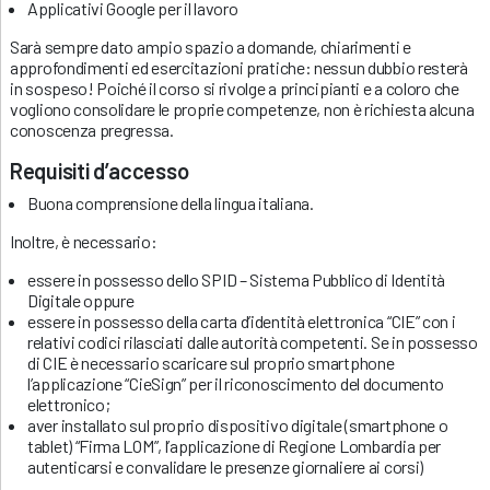
Applicativi Google per il lavoro
Sarà sempre dato ampio spazio a domande, chiarimenti e
approfondimenti ed esercitazioni pratiche: nessun dubbio resterà
in sospeso! Poiché il corso si rivolge a principianti e a coloro che
vogliono consolidare le proprie competenze, non è richiesta alcuna
conoscenza pregressa.
Requisiti d’accesso
Buona comprensione della lingua italiana.
Inoltre, è necessario:
essere in possesso dello SPID – Sistema Pubblico di Identità
Digitale oppure
essere in possesso della carta d’identità elettronica “CIE” con i
relativi codici rilasciati dalle autorità competenti. Se in possesso
di CIE è necessario scaricare sul proprio smartphone
l’applicazione “CieSign” per il riconoscimento del documento
elettronico;
aver installato sul proprio dispositivo digitale (smartphone o
tablet) “Firma LOM”, l’applicazione di Regione Lombardia per
autenticarsi e convalidare le presenze giornaliere ai corsi)