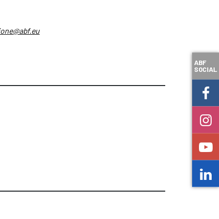
ione@abf.eu
ABF
SOCIAL