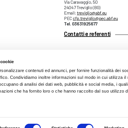
Via Caravaggio, 50
24047 Treviglio (BG)
Email:
treviglio@abf.eu
PEC
cfp.treviglio@pec.abf.eu
Tel. 03631925677
Contatti e referenti
 cookie
ARENTE
rsonalizzare contenuti ed annunci, per fornire funzionalità dei so
ffico. Condividiamo inoltre informazioni sul modo in cui utilizza il 
 occupano di analisi dei dati web, pubblicità e social media, i qual
azioni che ha fornito loro o che hanno raccolto dal suo utilizzo d
mazione
 (035) 3693711 - via Monte Gleno, 2 - I - 24125 Bergamo (BG) - Email: inf