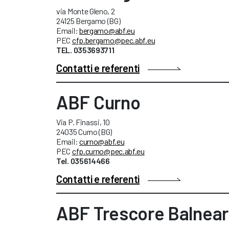
via Monte Gleno, 2
24125 Bergamo (BG)
Email:
bergamo@abf.eu
PEC
cfp.bergamo@pec.abf.eu
TEL. 0353693711
Contatti e referenti
ABF Curno
Via P. Finassi, 10
24035 Curno (BG)
Email:
curno@abf.eu
PEC
cfp.curno@pec.abf.eu
Tel. 035614466
Contatti e referenti
ABF Trescore Balnear