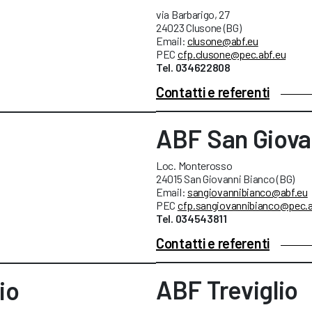
via Barbarigo, 27
24023 Clusone (BG)
Email:
clusone@abf.eu
PEC
cfp.clusone@pec.abf.eu
Tel. 034622808
Contatti e referenti
ABF San Giova
Loc. Monterosso
24015 San Giovanni Bianco (BG)
Email:
sangiovannibianco@abf.eu
PEC
cfp.sangiovannibianco@pec.a
Tel. 034543811
Contatti e referenti
ABF Treviglio
io