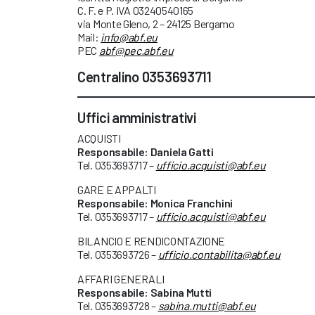
C. F. e P. IVA 03240540165
via Monte Gleno, 2 – 24125 Bergamo
Mail:
info@abf.eu
PEC
abf@pec.abf.eu
Centralino
0353693711
Uffici amministrativi
ACQUISTI
Responsabile: Daniela Gatti
Tel. 0353693717 –
ufficio.acquisti@abf.eu
GARE E APPALTI
Responsabile: Monica Franchini
Tel. 0353693717 –
ufficio.acquisti@abf.eu
BILANCIO E RENDICONTAZIONE
Tel. 0353693726 –
ufficio.contabilita@abf.eu
AFFARI GENERALI
Responsabile: Sabina Mutti
Tel. 0353693728 –
sabina.mutti@abf.eu