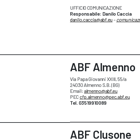
UFFICIO COMUNICAZIONE
Responsabile: Danilo Caccia
danilo.caccia@abf.eu
–
comunicaz
ABF Almenno
Via Papa Giovanni XXIII, 55/a
24030 Almenno S.B. (BG)
Email:
almenno@abf.eu
PEC
cfp.almenno@pec.abf.eu
Tel. 03519910089
ABF Clusone