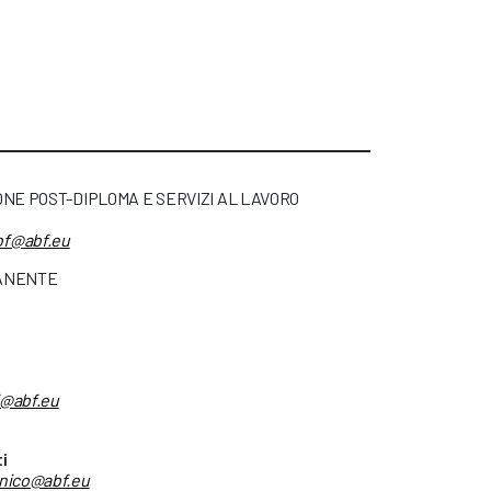
NE POST-DIPLOMA E SERVIZI AL LAVORO
bf@abf.eu
MANENTE
i@abf.eu
i
cnico@abf.eu