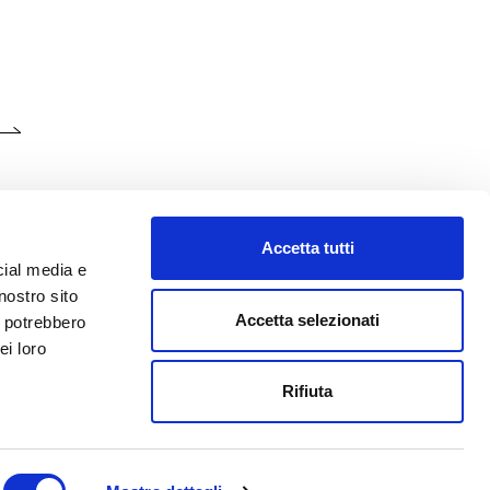
Accetta tutti
cial media e
nostro sito
Accetta selezionati
i potrebbero
ei loro
o@abf.eu
Rifiuta