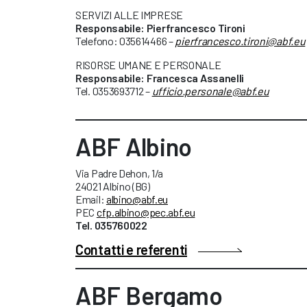
SERVIZI ALLE IMPRESE
Responsabile: Pierfrancesco Tironi
Telefono: 035614466 –
pierfrancesco.tironi@abf.eu
RISORSE UMANE E PERSONALE
Responsabile:
Francesca Assanelli
Tel. 0353693712 –
ufficio.personale@abf.eu
ABF Albino
Via Padre Dehon, 1/a
24021 Albino (BG)
Email:
albino@abf.eu
PEC
cfp.albino@pec.abf.eu
Tel. 035760022
Contatti e referenti
ABF Bergamo