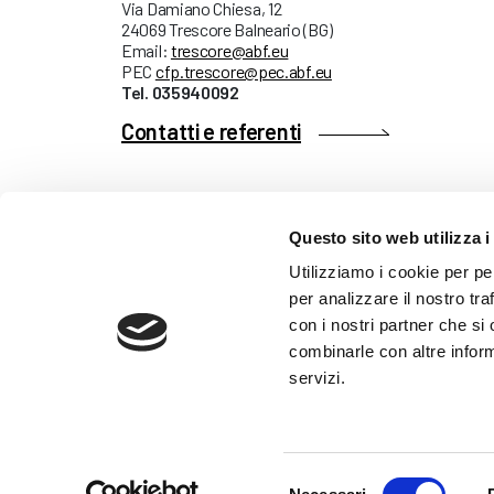
Via Damiano Chiesa, 12
24069 Trescore Balneario (BG)
Email:
trescore@abf.eu
PEC
cfp.trescore@pec.abf.eu
Tel. 035940092
Contatti e referenti
Questo sito web utilizza i
AMMINISTRAZIONE TRASP
Utilizziamo i cookie per pe
WHISTLEBLOWING
per analizzare il nostro tra
con i nostri partner che si
combinarle con altre inform
ABF Azienda Bergamasca For
servizi.
C.F. e P. IVA 03240540165 - Tel.
Privacy
-
Cookie policy
Selezione