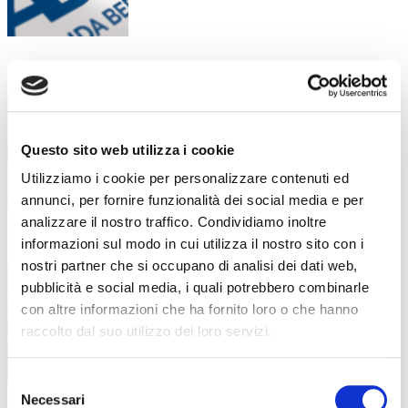
Piano di formazione estiva: diverse
17 Luglio 2026
attività dedicate all’aggiornamento e
alla crescita professionale
Competenze, innovazione e benessere: il
Questo sito web utilizza i cookie
piano formativo che ha accompagnato
Utilizziamo i cookie per personalizzare contenuti ed
annunci, per fornire funzionalità dei social media e per
analizzare il nostro traffico. Condividiamo inoltre
informazioni sul modo in cui utilizza il nostro sito con i
“Stare bene oggi per stare meglio
16 Luglio 2026
nostri partner che si occupano di analisi dei dati web,
domani”: la formazione dei docenti
parte dal benessere
pubblicità e social media, i quali potrebbero combinarle
con altre informazioni che ha fornito loro o che hanno
Un incontro in collaborazione con LILT
raccolto dal suo utilizzo dei loro servizi.
Bergamo all’interno della formazione
Selezione
Necessari
del