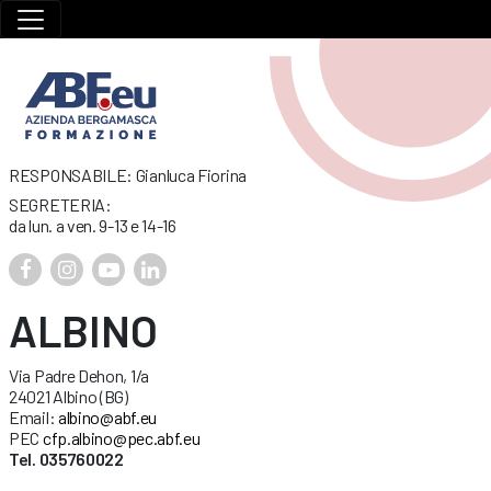
RESPONSABILE: Gianluca Fiorina
SEGRETERIA:
da lun. a ven. 9-13 e 14-16
ALBINO
Via Padre Dehon, 1/a
24021 Albino (BG)
Email:
albino@abf.eu
PEC
cfp.albino@pec.abf.eu
Tel. 035760022