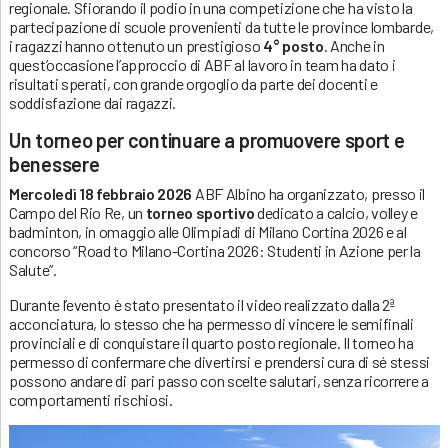
regionale. Sfiorando il podio in una competizione che ha visto la
partecipazione di scuole provenienti da tutte le province lombarde,
i ragazzi hanno ottenuto un prestigioso
4° posto
. Anche in
quest’occasione l’approccio di ABF al lavoro in team ha dato i
risultati sperati, con grande orgoglio da parte dei docenti e
soddisfazione dai ragazzi.
Un torneo per continuare a promuovere sport e
benessere
Mercoledì 18 febbraio 2026
ABF Albino ha organizzato, presso il
Campo del Rio Re, un
torneo sportivo
dedicato a calcio, volley e
badminton, in omaggio alle Olimpiadi di Milano Cortina 2026 e al
concorso “Road to Milano-Cortina 2026: Studenti in Azione per la
Salute”.
Durante l’evento è stato presentato il video realizzato dalla 2ª
acconciatura, lo stesso che ha permesso di vincere le semifinali
provinciali e di conquistare il quarto posto regionale. Il torneo ha
permesso di confermare che divertirsi e prendersi cura di sé stessi
possono andare di pari passo con scelte salutari, senza ricorrere a
comportamenti rischiosi.