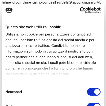
Infine, ci complimentiamo con gli allievi della 2ª acconciatura di ABF
Albino per l’impegno e lo spirito di squadra dimostrati durante tutto
il percorso. Il quarto posto regionale è un risultato importante, ma
ancora più significativo è il messaggio che hanno saputo
trasmettere:
promuovere stili di vita sani attraverso il lavoro di
gruppo, la creatività e lo sport
.
Questo sito web utilizza i cookie
Utilizziamo i cookie per personalizzare contenuti ed
annunci, per fornire funzionalità dei social media e per
analizzare il nostro traffico. Condividiamo inoltre
informazioni sul modo in cui utilizza il nostro sito con i
nostri partner che si occupano di analisi dei dati web,
pubblicità e social media, i quali potrebbero combinarle
con altre informazioni che ha fornito loro o che hanno
raccolto dal suo utilizzo dei loro servizi.
Selezione
Necessari
del
consenso