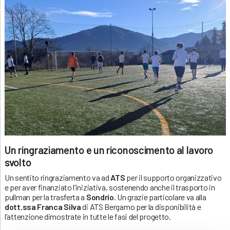
Un ringraziamento e un riconoscimento al lavoro
svolto
Un sentito ringraziamento va ad
ATS
per il supporto organizzativo
e per aver finanziato l’iniziativa, sostenendo anche il trasporto in
pullman per la trasferta a
Sondrio
. Un grazie particolare va alla
dott.ssa Franca Silva
di ATS Bergamo per la disponibilità e
l’attenzione dimostrate in tutte le fasi del progetto.