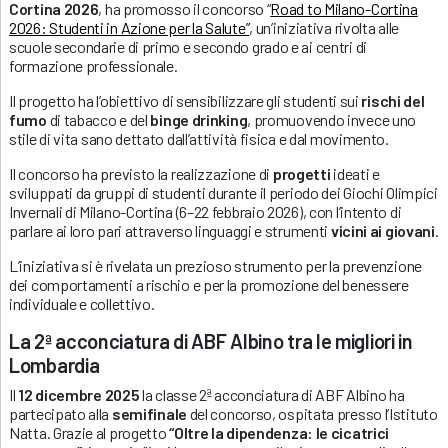
Cortina 2026
, ha promosso il concorso “
Road to Milano-Cortina
2026: Studenti in Azione per la Salute”
, un’iniziativa rivolta alle
scuole secondarie di primo e secondo grado e ai centri di
formazione professionale.
Il progetto ha l’obiettivo di sensibilizzare gli studenti sui
rischi del
fumo
di tabacco e del
binge drinking
, promuovendo invece uno
stile di vita sano dettato dall’attività fisica e dal movimento.
Il concorso ha previsto la realizzazione di
progetti
ideati e
sviluppati da gruppi di studenti durante il periodo dei Giochi Olimpici
Invernali di Milano-Cortina (6–22 febbraio 2026), con l’intento di
parlare ai loro pari attraverso linguaggi e strumenti
vicini ai giovani
.
L’iniziativa si è rivelata un prezioso strumento per la prevenzione
dei comportamenti a rischio e per la promozione del benessere
individuale e collettivo.
La 2ª acconciatura di ABF Albino tra le migliori in
Lombardia
Il
12 dicembre 2025
la classe 2ª acconciatura di ABF Albino ha
partecipato alla
semifinale
del concorso, ospitata presso l’Istituto
Natta. Grazie al progetto
“Oltre la dipendenza: le cicatrici