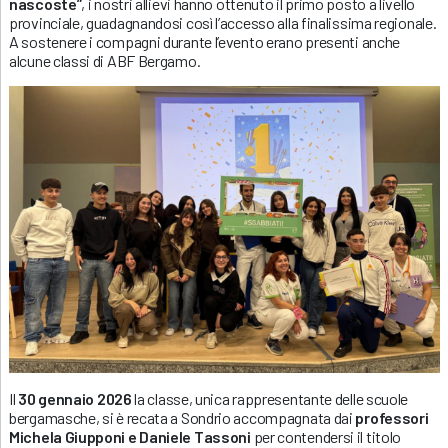
nascoste”
, i nostri allievi hanno ottenuto il primo posto a livello
provinciale, guadagnandosi così l’accesso alla finalissima regionale.
A sostenere i compagni durante l’evento erano presenti anche
alcune classi di ABF Bergamo.
Il
30 gennaio 2026
la classe, unica rappresentante delle scuole
bergamasche, si è recata a Sondrio accompagnata dai
professori
Michela Giupponi e Daniele Tassoni
per contendersi il titolo