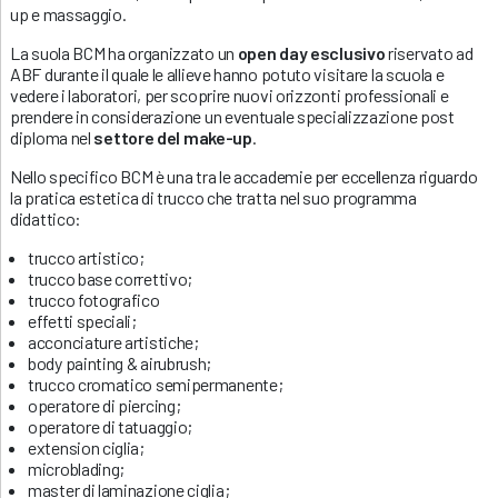
up e massaggio.
La suola BCM ha organizzato un
open day esclusivo
riservato ad
ABF durante il quale le allieve hanno potuto visitare la scuola e
vedere i laboratori, per scoprire nuovi orizzonti professionali e
prendere in considerazione un eventuale specializzazione post
diploma nel
settore del make-up
.
Nello specifico BCM è una tra le accademie per eccellenza riguardo
la pratica estetica di trucco che tratta nel suo programma
didattico:
trucco artistico;
trucco base correttivo;
trucco fotografico
effetti speciali;
acconciature artistiche;
body painting & airubrush;
trucco cromatico semipermanente;
operatore di piercing;
operatore di tatuaggio;
extension ciglia;
microblading;
master di laminazione ciglia;