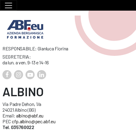
RESPONSABILE: Gianluca Fiorina
SEGRETERIA:
da lun. a ven. 9-13 e 14-16
ALBINO
Via Padre Dehon, 1/a
24021 Albino (BG)
Email:
albino@abf.eu
PEC
cfp.albino@pec.abf.eu
Tel. 035760022