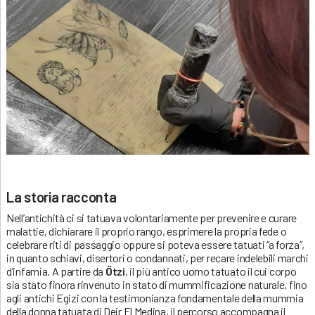
La storia racconta
Nell’antichità ci si tatuava volontariamente per prevenire e curare
malattie, dichiarare il proprio rango, esprimere la propria fede o
celebrare riti di passaggio oppure si poteva essere tatuati “a forza”,
in quanto schiavi, disertori o condannati, per recare indelebili marchi
d’infamia. A partire da
Ötzi
, il più antico uomo tatuato il cui corpo
sia stato finora rinvenuto in stato di mummificazione naturale, fino
agli antichi Egizi con la testimonianza fondamentale della mummia
della donna tatuata di Deir El Medina, il percorso accompagna il