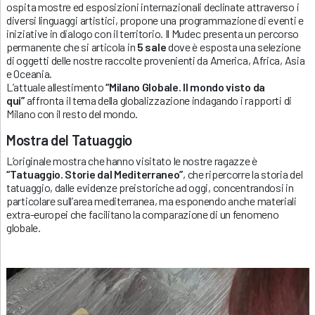
ospita mostre ed esposizioni internazionali declinate attraverso i
diversi linguaggi artistici, propone una programmazione di eventi e
iniziative in dialogo con il territorio. Il Mudec presenta un percorso
permanente che si articola in
5 sale
dove è esposta una selezione
di oggetti delle nostre raccolte provenienti da America, Africa, Asia
e Oceania.
L’attuale allestimento
“Milano Globale. Il mondo visto da
qui”
affronta il tema della globalizzazione indagando i rapporti di
Milano con il resto del mondo.
Mostra del Tatuaggio
L’originale mostra che hanno visitato le nostre ragazze è
“Tatuaggio. Storie dal Mediterraneo”
, che ripercorre la storia del
tatuaggio, dalle evidenze preistoriche ad oggi, concentrandosi in
particolare sull’area mediterranea, ma esponendo anche materiali
extra-europei che facilitano la comparazione di un fenomeno
globale.