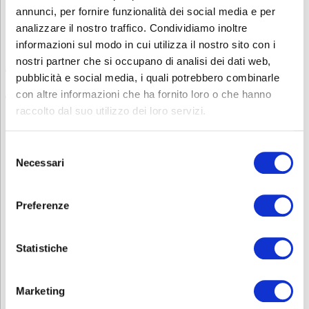
comprensione della lingua veicolare del corso
, che di norma è
annunci, per fornire funzionalità dei social media e per
l’italiano.
analizzare il nostro traffico. Condividiamo inoltre
Questa verifica può avvenire tramite:
informazioni sul modo in cui utilizza il nostro sito con i
nostri partner che si occupano di analisi dei dati web,
una dichiarazione scritta
da parte dell’azienda che attesti la
pubblicità e social media, i quali potrebbero combinarle
conoscenza della lingua da parte del lavoratore
con altre informazioni che ha fornito loro o che hanno
un test di comprensione linguistica
, somministrato prima
dell’inizio del corso
raccolto dal suo utilizzo dei loro servizi.
Sei interessato ad altri corsi sulla Sicurezza? Consulta la nostra
pagina
Sicurezza
.
Selezione
Necessari
del
Contatti
consenso
Per avere ulteriori informazioni non esitate a contattarci allo
0353693707 o mandate una mail a
corsi.sicurezza@abf.eu
Preferenze
INFORMATIVA RELATIVA AL CONTRATTO
Statistiche
ISCRIZIONE
Marketing