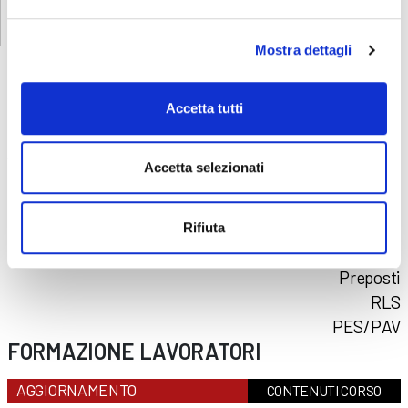
Mostra dettagli
Accetta tutti
CORSI
SICUREZZA
Accetta selezionati
Formazione lavoratori
Addetti al primo soccorso
Addetti al servizio antincendio
Rifiuta
Carrello elevatore
Preposti
RLS
PES/PAV
FORMAZIONE LAVORATORI
AGGIORNAMENTO
CONTENUTI CORSO