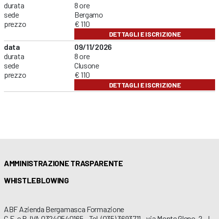
durata
8 ore
sede
Bergamo
prezzo
€ 110
DETTAGLI E ISCRIZIONE
data
09/11/2026
durata
8 ore
sede
Clusone
prezzo
€ 110
DETTAGLI E ISCRIZIONE
AMMINISTRAZIONE TRASPARENTE
WHISTLEBLOWING
ABF Azienda Bergamasca Formazione
C.F. e P. IVA 03240540165 - Tel. (035) 3693711 - via Monte Gleno, 2 - I -