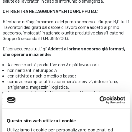
salute dei lavoratori in caso di infortunio o emergenza.
CHI RIENTRA NEL’AGGIORNAMENTO GRUPPO B,C
Rientrano nell’aggiornamento del primo soccorso – Gruppo B,C tutti
i lavoratori designati dal datore di lavoro come addetti al primo
soccorso, impiegati in aziende o unità produttive classificate nel
Gruppo A secondo il D.M. 388/2003.
Di conseguenza tutti gli
Addetti al primo soccorso già formati,
che operano in aziende:
Aziende o unità produttive con 3 o più lavoratori;
non rientranti nel Gruppo A;
con attività a rischio medio o basso;
come ad esempio: uffici, commercio, servizi, ristorazione,
artigianato, magazzini, logistica.
Aziende o unità produttive: con fino a 3 lavoratori;
attività a basso rischio infortunistico;
come: piccoli negozi, studi professionali, microimprese
familiari, piccole realtà agricole.
Aggiornamento obbligatorio ogni 3 anni della durata di
4 ore
Questo sito web utilizza i cookie
Per i lavoratori stranieri
, è necessario
verificare la
Utilizziamo i cookie per personalizzare contenuti ed