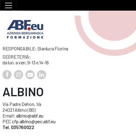
RESPONSABILE: Gianluca Fiorina
SEGRETERIA:
da lun. a ven. 9-13 e 14-16
ALBINO
Via Padre Dehon, 1/a
24021 Albino (BG)
Email:
albino@abf.eu
PEC
cfp.albino@pec.abf.eu
Tel. 035760022