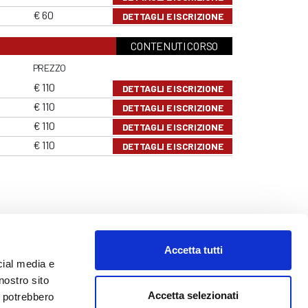
€ 60
DETTAGLI E ISCRIZIONE
CONTENUTI CORSO
PREZZO
€ 110
DETTAGLI E ISCRIZIONE
€ 110
DETTAGLI E ISCRIZIONE
€ 110
DETTAGLI E ISCRIZIONE
€ 110
DETTAGLI E ISCRIZIONE
Accetta tutti
cial media e
nostro sito
Accetta selezionati
i potrebbero