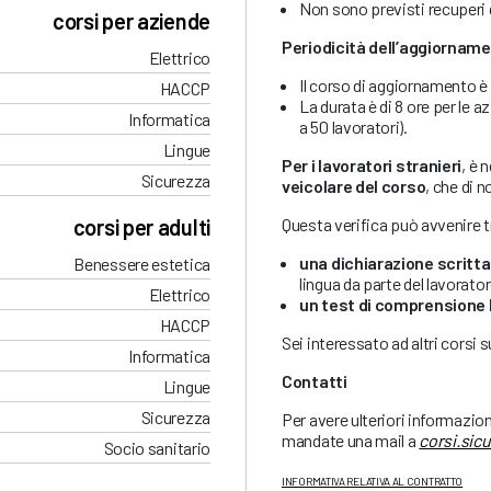
Non sono previsti recuperi d
corsi per aziende
Periodicità dell’aggiornam
Elettrico
Il corso di aggiornamento è
HACCP
La durata è di 8 ore per le a
Informatica
a 50 lavoratori).
Lingue
Per i lavoratori stranieri
, è 
Sicurezza
veicolare del corso
, che di n
Questa verifica può avvenire 
corsi per adulti
una dichiarazione scritta
Benessere estetica
lingua da parte del lavorato
Elettrico
un test di comprensione 
HACCP
Sei interessato ad altri corsi 
Informatica
Contatti
Lingue
Sicurezza
Per avere ulteriori informazio
mandate una mail a
corsi.sic
Socio sanitario
INFORMATIVA RELATIVA AL CONTRATTO