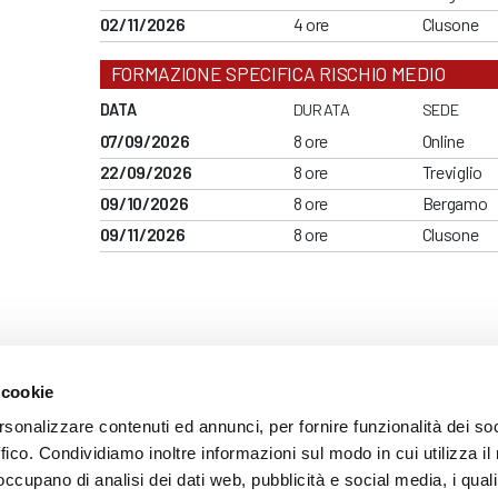
02/11/2026
4 ore
Clusone
FORMAZIONE SPECIFICA RISCHIO MEDIO
DATA
DURATA
SEDE
07/09/2026
8 ore
Online
22/09/2026
8 ore
Treviglio
09/10/2026
8 ore
Bergamo
09/11/2026
8 ore
Clusone
 cookie
ARENTE
rsonalizzare contenuti ed annunci, per fornire funzionalità dei so
ffico. Condividiamo inoltre informazioni sul modo in cui utilizza il 
 occupano di analisi dei dati web, pubblicità e social media, i qual