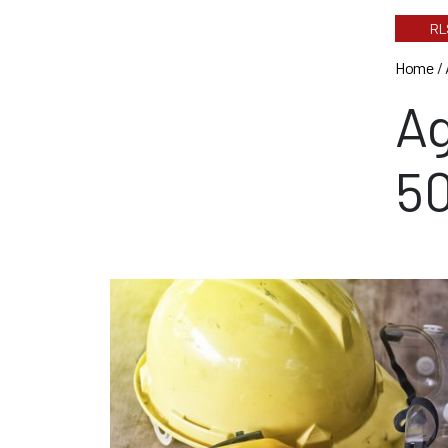
RL
Home
/
Ag
50