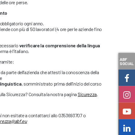
elle ore perse.
ento
 obbligatorio ogni anno.
ziende con più di 50 lavoratori (4 ore per le aziende fino
necessario
verificare la comprensione della lingua
orma è l’italiano.
ABF
tramite:
SOCIAL
da parte dell’azienda che attesti la conoscenza della
re
linguistica
, somministrato prima dell’inizio del corso
sulla Sicurezza? Consulta la nostra pagina
Sicurezza
.
ni non esitate a contattarci allo 0353693707 o
urezza@abf.eu