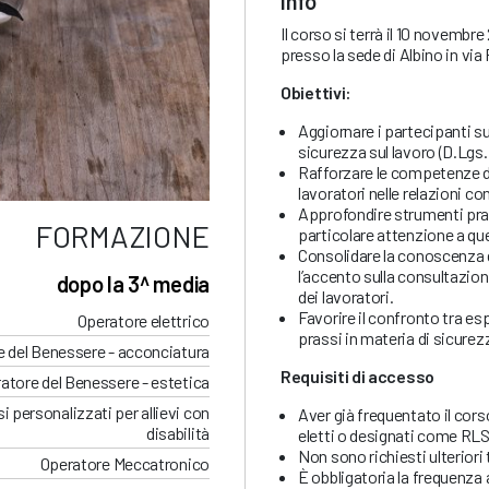
Info
Il corso si terrà il 10 novembre
presso la sede di Albino in via
Obiettivi:
Aggiornare i partecipanti su
sicurezza sul lavoro (D.Lgs
Rafforzare le competenze de
lavoratori nelle relazioni co
Approfondire strumenti prati
FORMAZIONE
particolare attenzione a que
Consolidare la conoscenza de
l’accento sulla consultazion
dopo la 3^ media
dei lavoratori.
Favorire il confronto tra es
Operatore elettrico
prassi in materia di sicurez
 del Benessere - acconciatura
Requisiti di accesso
atore del Benessere - estetica
i personalizzati per allievi con
Aver già frequentato il cor
disabilità
eletti o designati come RLS
Non sono richiesti ulteriori t
Operatore Meccatronico
È obbligatoria la frequenza 