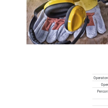
Operatore
Oper
Percors