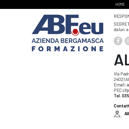
HOME
RESPONS
SEGRET
da lun. a
A
Via Padr
24021 Al
Email:
a
PEC
cfp
Tel. 03
Contatt
Al