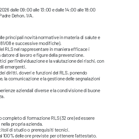
 2026 dalle 09:00 alle 13:00 e dalle 14:00 alle 18:00
 Padre Dehon, 1/A.
lle principali novità normative in materia di salute e
. 81/08 e successive modifiche).
l RLS nel rappresentare in maniera efficace i
n datore di lavoro e figure della prevenzione.
ci per l’individuazione e la valutazione dei rischi, con
lli emergenti.
i diritti, doveri e funzioni del RLS, ponendo
e, la comunicazione e la gestione delle segnalazioni
perienze aziendali diverse e la condivisione di buone
za.
so completo di formazione RLS (32 ore) ed essere
 nella propria azienda.
itoli di studio o prerequisiti tecnici.
al 100% delle ore previste per ottenere l’attestato.