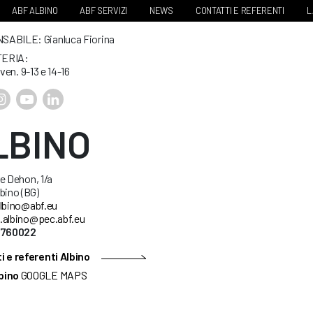
ABF ALBINO
ABF SERVIZI
NEWS
CONTATTI E REFERENTI
L
ABILE: Gianluca Fiorina
ERIA:
 ven. 9-13 e 14-16
LBINO
e Dehon, 1/a
bino (BG)
lbino@abf.eu
.albino@pec.abf.eu
5760022
i e referenti Albino
bino
GOOGLE MAPS