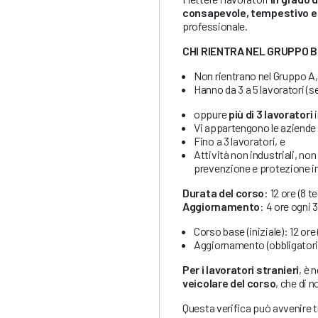
consapevole, tempestivo e
professionale.
CHI RIENTRA NEL GRUPPO B
Non rientrano nel Gruppo A,
Hanno da 3 a 5 lavoratori (se
oppure
più di 3 lavoratori
i
Vi appartengono le aziende 
Fino a 3 lavoratori, e
Attività non industriali, non
prevenzione e protezione i
Durata del corso
: 12 ore (8 t
Aggiornamento
: 4 ore ogni 
Corso base (iniziale): 12 ore 
Aggiornamento (obbligatorio
Per i lavoratori stranieri
, è 
veicolare del corso
, che di n
Questa verifica può avvenire 