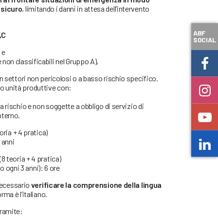
 sicuro
, limitando i danni in attesa dell’intervento
ABF
,C
SOCIAL
 e
 non classificabili nel Gruppo A),
n settori non pericolosi o a basso rischio specifico.
o unità produttive con:
 a rischio e non soggette a obbligo di servizio di
nterno.
eoria + 4 pratica)
3 anni
(8 teoria + 4 pratica)
 ogni 3 anni): 6 ore
necessario
verificare la comprensione della lingua
orma è l’italiano.
tramite: