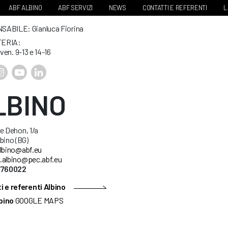
ABF ALBINO
ABF SERVIZI
NEWS
CONTATTI E REFERENTI
L
ABILE: Gianluca Fiorina
ERIA:
 ven. 9-13 e 14-16
LBINO
e Dehon, 1/a
bino (BG)
lbino@abf.eu
.albino@pec.abf.eu
5760022
i e referenti Albino
bino
GOOGLE MAPS