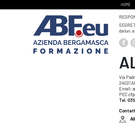
HOME
RESPONS
SEGRET
da lun. a
A
Via Padr
24021 Al
Email:
a
PEC
cfp
Tel. 03
Contatt
Al