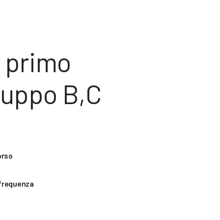
l primo
ruppo B,C
orso
 frequenza