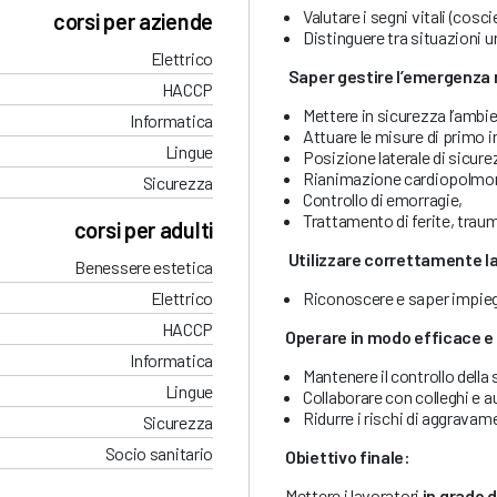
Valutare i segni vitali (cosc
corsi per aziende
Distinguere tra situazioni u
Elettrico
Saper gestire l’emergenza n
HACCP
Mettere in sicurezza l’ambie
Informatica
Attuare le misure di primo 
Lingue
Posizione laterale di sicure
Rianimazione cardiopolmon
Sicurezza
Controllo di emorragie,
Trattamento di ferite, traum
corsi per adulti
Utilizzare correttamente l
Benessere estetica
Riconoscere e saper impiegar
Elettrico
HACCP
Operare in modo efficace e 
Informatica
Mantenere il controllo della
Lingue
Collaborare con colleghi e au
Ridurre i rischi di aggravam
Sicurezza
Socio sanitario
Obiettivo finale:
Mettere i lavoratori
in grado 