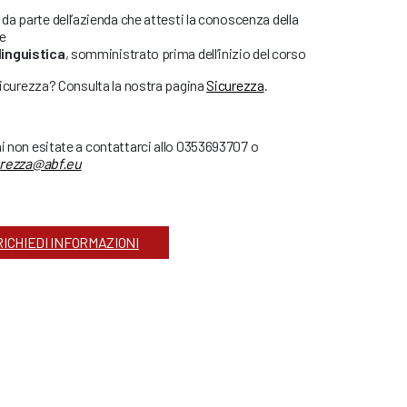
da parte dell’azienda che attesti la conoscenza della
re
linguistica
, somministrato prima dell’inizio del corso
 sicurezza? Consulta la nostra pagina
Sicurezza
.
ni non esitate a contattarci allo 0353693707 o
urezza@abf.eu
RICHIEDI INFORMAZIONI