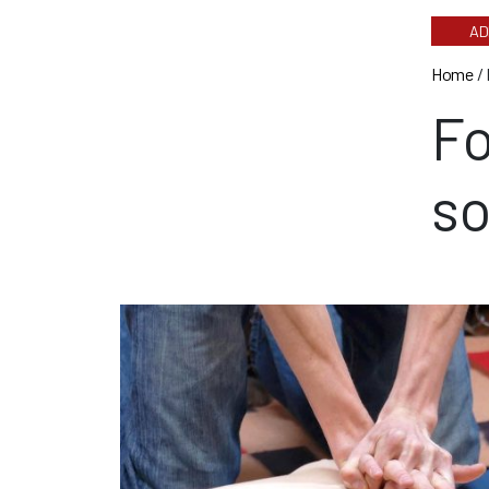
AD
Home
/
Fo
so