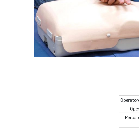
Operatore
Oper
Percors