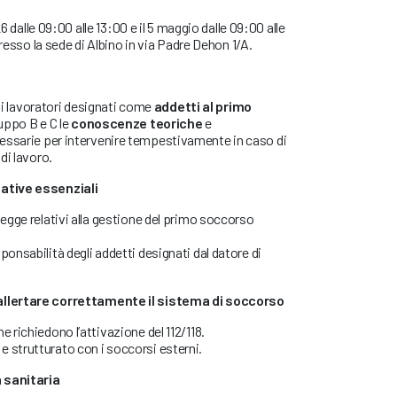
26 dalle 09:00 alle 13:00 e il 5 maggio dalle 09:00 alle
presso la sede di Albino in via Padre Dehon 1/A.
 ai lavoratori designati come
addetti al primo
uppo B e C le
conoscenze teoriche
e
ssarie per intervenire tempestivamente in caso di
di lavoro.
ative essenziali
legge relativi alla gestione del primo soccorso
ponsabilità degli addetti designati dal datore di
llertare correttamente il sistema di soccorso
e richiedono l’attivazione del 112/118.
 strutturato con i soccorsi esterni.
sanitaria