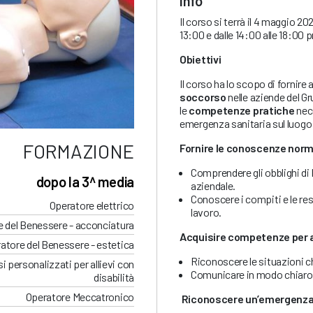
Info
Il corso si terrà il 4 maggio 20
13:00 e dalle 14:00 alle 18:00 
Obiettivi
Il corso ha lo scopo di fornire
soccorso
nelle aziende del Gr
le
competenze pratiche
nece
emergenza sanitaria sul luogo 
FORMAZIONE
Fornire le conoscenze norm
Comprendere gli obblighi di 
dopo la 3^ media
aziendale.
Conoscere i compiti e le res
Operatore elettrico
lavoro.
 del Benessere - acconciatura
Acquisire competenze per a
atore del Benessere - estetica
Riconoscere le situazioni ch
i personalizzati per allievi con
Comunicare in modo chiaro e
disabilità
Operatore Meccatronico
Riconoscere un’emergenza 