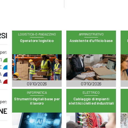
SI
LOGISTICA-E-MAGAZZINO
AMMINISTRATIVO
Operatore logistico
Assistente d’ufficio base
 per:
I
E
A
A
01/10/2026
07/10/2026
INFORMATICA
ELETTRICO
Strumenti digitali base per
Cablaggio di impianti
 per:
il lavoro
elettrici civili ed industriali
NE