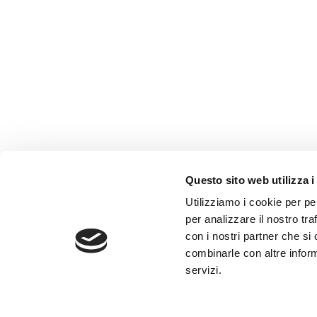
Questo sito web utilizza i
AMMINISTRAZIONE TRASP
Utilizziamo i cookie per pe
WHISTLEBLOWING
per analizzare il nostro tra
con i nostri partner che si
combinarle con altre inform
ABF Azienda Bergamasca For
servizi.
C.F. e P. IVA 03240540165 - Tel.
Privacy
-
Cookie policy