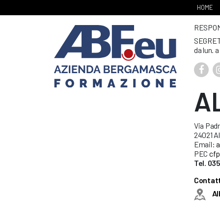
HOME
RESPONS
SEGRET
da lun. a
A
Via Padr
24021 Al
Email:
a
PEC
cfp
Tel. 03
Contatt
Al