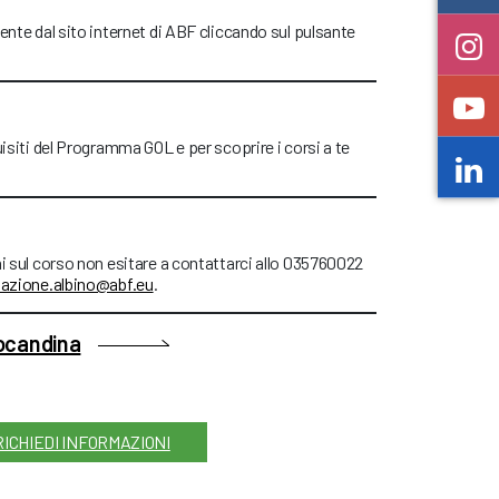
ente dal sito internet di ABF cliccando sul pulsante
uisiti del Programma GOL e per scoprire i corsi a te
ni sul corso non esitare a contattarci allo 035760022
azione.albino@abf.eu
.
locandina
RICHIEDI INFORMAZIONI