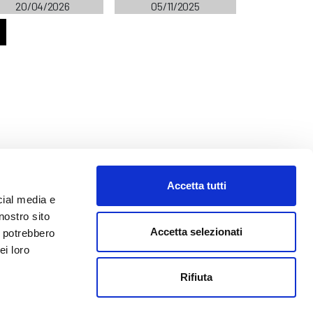
20/04/2026
05/11/2025
Accetta tutti
cial media e
nostro sito
Accetta selezionati
i potrebbero
ei loro
o@abf.eu
Rifiuta