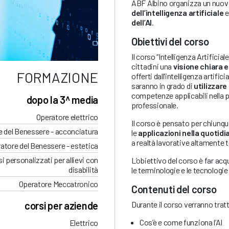
ABF Albino organizza un nuov
dell’intelligenza artificiale
e
dell’AI
.
Obiettivi del corso
Il corso “Intelligenza Artificial
cittadini una
visione chiara 
FORMAZIONE
offerti dall’intelligenza artifi
saranno in grado di
utilizzare
competenze applicabili nella p
dopo la 3^ media
professionale.
Operatore elettrico
Il corso è pensato per chiunque
 del Benessere - acconciatura
le
applicazioni nella quotidia
a realtà lavorative altamente 
atore del Benessere - estetica
i personalizzati per allievi con
L’obiettivo del corso è far acq
disabilità
le terminologie e le tecnologie l
Operatore Meccatronico
Contenuti del corso
Durante il corso verranno trat
corsi per aziende
Cos’è e come funziona l’AI
Elettrico