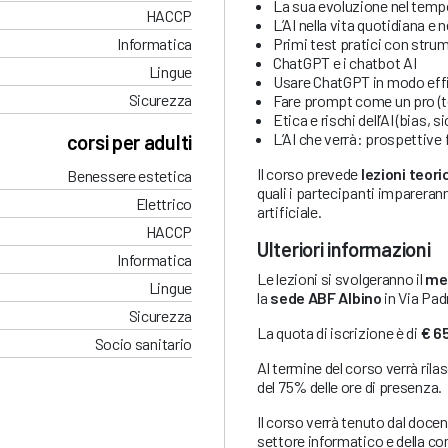
La sua evoluzione nel tem
HACCP
L’AI nella vita quotidiana e n
Primi test pratici con strum
Informatica
ChatGPT e i chatbot AI
Lingue
Usare ChatGPT in modo eff
Sicurezza
Fare prompt come un pro (te
Etica e rischi dell’AI (bias,
L’AI che verrà: prospettive 
corsi per adulti
Il corso prevede
lezioni teor
Benessere estetica
quali i partecipanti impareran
Elettrico
artificiale.
HACCP
Ulteriori informazioni
Informatica
Le lezioni si svolgeranno il
mer
Lingue
la
sede ABF Albino
in Via Pad
Sicurezza
La quota di iscrizione è di
€ 6
Socio sanitario
Al termine del corso verrà rila
del 75% delle ore di presenza.
Il corso verrà tenuto dal doce
settore informatico e della c