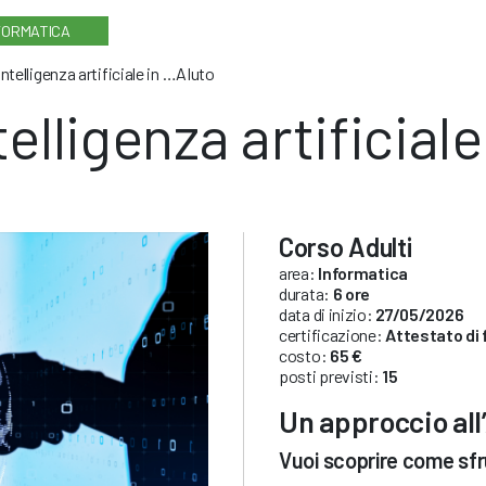
FORMATICA
Intelligenza artificiale in …AIuto
telligenza artificial
Corso Adulti
area:
Informatica
durata:
6 ore
data di inizio:
27/05/2026
certificazione:
Attestato di
costo:
65 €
posti previsti:
15
Un approccio all’
Vuoi scoprire come sfru