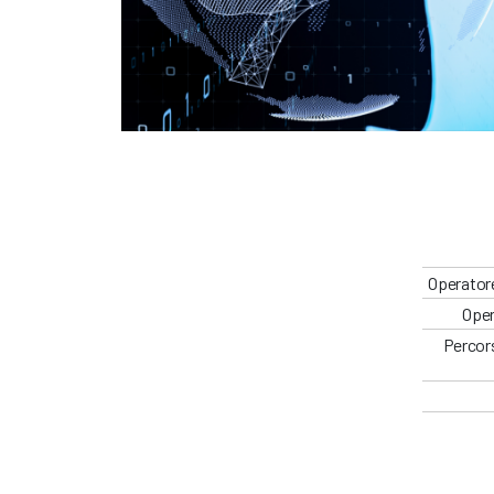
Operatore
Oper
Percors