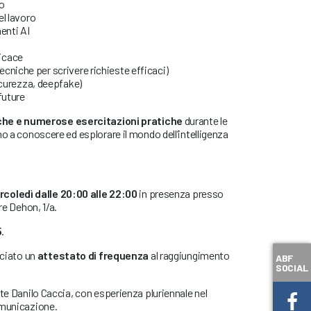
po
el lavoro
enti AI
icace
cniche per scrivere richieste efficaci)
 sicurezza, deepfake)
future
iche e numerose esercitazioni pratiche
durante le
no a conoscere ed esplorare il mondo dell’intelligenza
coledì dalle 20:00 alle 22:00
in presenza presso
re Dehon, 1/a.
5
.
sciato un
attestato di frequenza
al raggiungimento
ABF
SOCIAL
nte Danilo Caccia, con esperienza pluriennale nel
omunicazione.