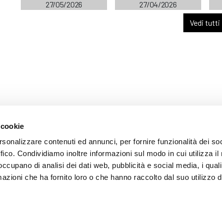
27/05/2026
27/04/2026
Vedi tutti
 cookie
ARENTE
rsonalizzare contenuti ed annunci, per fornire funzionalità dei so
ffico. Condividiamo inoltre informazioni sul modo in cui utilizza il 
 occupano di analisi dei dati web, pubblicità e social media, i qual
azioni che ha fornito loro o che hanno raccolto dal suo utilizzo d
mazione
 (035) 3693711 - via Monte Gleno, 2 - I - 24125 Bergamo (BG) - Email: inf