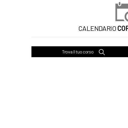
CALENDARIO
COR
Trova il tuo corso