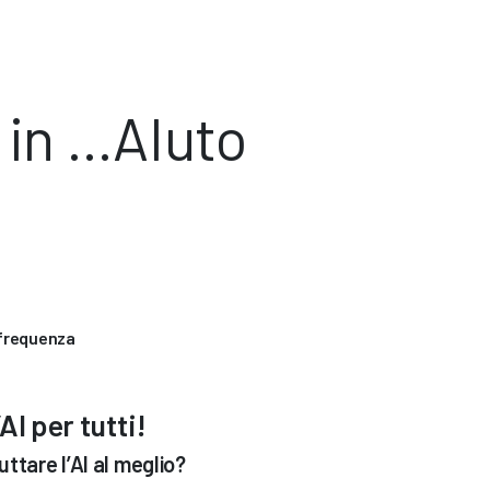
e in …AIuto
 frequenza
AI per tutti
!
ttare l’AI al meglio?