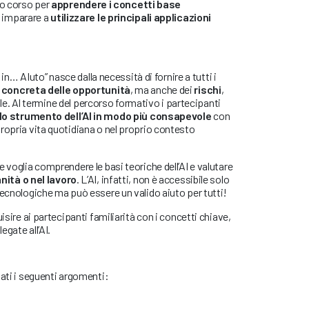
o corso per
apprendere i concetti base
 imparare a
utilizzare le principali applicazioni
e in… AIuto” nasce dalla necessità di fornire a tutti i
e concreta delle opportunità
, ma anche dei
rischi
,
ciale. Al termine del percorso formativo i partecipanti
 lo strumento dell’AI in modo più consapevole
con
ropria vita quotidiana o nel proprio contesto
 voglia comprendere le basi teoriche dell’AI e valutare
nità o nel lavoro
. L’AI, infatti, non è accessibile solo
tecnologiche ma può essere un valido aiuto per tutti!
uisire ai partecipanti familiarità con i concetti chiave,
egate all’AI.
tati i seguenti argomenti: