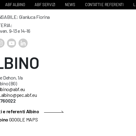
ABF ALBINO
ABF SERVIZI
NEWS
CONTATTI E REFERENTI
L
ABILE: Gianluca Fiorina
ERIA:
 ven. 9-13 e 14-16
LBINO
e Dehon, 1/a
bino (BG)
lbino@abf.eu
.albino@pec.abf.eu
5760022
i e referenti Albino
bino
GOOGLE MAPS