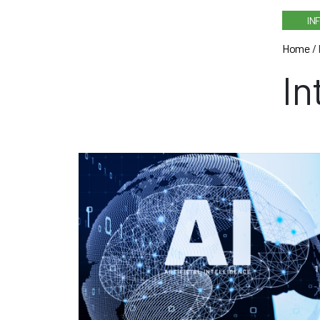
IN
Home
/
In