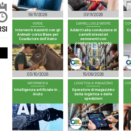
19/11/2026
01/11/2026
VERDE
CARRELLO ELEVATORE
COM
SI
Interventi Assistiti con gli
Addetti alla conduzione di
Co
Animali-corso Base per
carrelli elevatori
Coadiutore dell’Asino
semoventi con
conducente a bordo
03/10/2026
15/06/2026
INFORMATICA
LOGISTICA-E-MAGAZZINO
COM
Intelligenza artificiale in …
Operatore di magazzino
AIuto
della logistica e delle
spedizioni