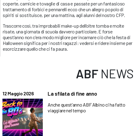
coperte, camicie e tovaglie di casa e passate per un fantasioso
trattamento di forbici e pennarelli ecco che un allegro popolo di
spiriti si sostituisce, per una mattina, agli alunni del nostro CFP.
Trascorre così, tra improbabili make-up dell’oltre tomba e molte
risate, una giornata di scuola davvero particolare. E forse
quest’anno non c’era modo migliore per incarnare ciò che la festa di
Halloween significa per i nostri ragazzi: vedersi e ridere insieme per
esorcizzare quello che ci fa paura.
ABF
NEWS
La sfilata di fine anno
12 Maggio 2026
Anche quest’anno ABF Albino ci ha fatto
viaggiare nel tempo