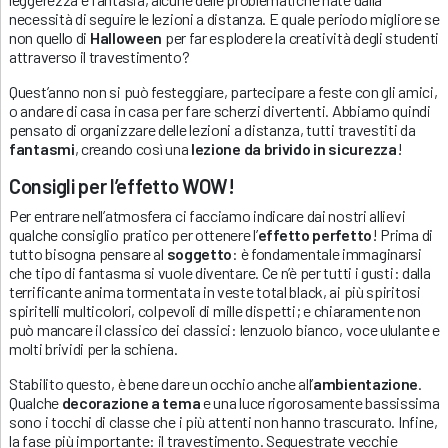
necessità di seguire le lezioni a distanza. E quale periodo migliore se
non quello di
Halloween
per far esplodere la creatività degli studenti
attraverso il travestimento?
Quest’anno non si può festeggiare, partecipare a feste con gli amici,
o andare di casa in casa per fare scherzi divertenti. Abbiamo quindi
pensato di organizzare delle lezioni a distanza, tutti travestiti da
fantasmi
, creando così una
lezione da brivido in sicurezza
!
Consigli per l’effetto WOW!
Per entrare nell’atmosfera ci facciamo indicare dai nostri allievi
qualche consiglio pratico per ottenere l’
effetto perfetto
! Prima di
tutto bisogna pensare al
soggetto
: è fondamentale immaginarsi
che tipo di fantasma si vuole diventare. Ce n’è per tutti i gusti: dalla
terrificante anima tormentata in veste total black, ai più spiritosi
spiritelli multicolori, colpevoli di mille dispetti; e chiaramente non
può mancare il classico dei classici: lenzuolo bianco, voce ululante e
molti brividi per la schiena.
Stabilito questo, è bene dare un occhio anche all’
ambientazione
.
Qualche
decorazione a tema
e una luce rigorosamente bassissima
sono i tocchi di classe che i più attenti non hanno trascurato. Infine,
la fase più importante: il travestimento. Sequestrate vecchie