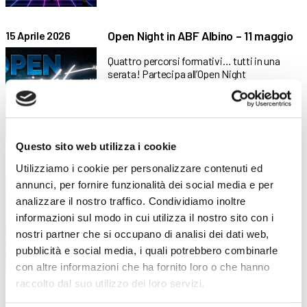
Open Night in ABF Albino – 11 maggio
15 Aprile 2026
Quattro percorsi formativi… tutti in una
serata! Partecipa all’Open Night
Questo sito web utilizza i cookie
Una valle in formazione: imprese e
14 Aprile 2026
Utilizziamo i cookie per personalizzare contenuti ed
istituzioni a confronto ad ABF Albino
annunci, per fornire funzionalità dei social media e per
analizzare il nostro traffico. Condividiamo inoltre
Focus group e inaugurazione dei nuovi
informazioni sul modo in cui utilizza il nostro sito con i
laboratori per rafforzare il
nostri partner che si occupano di analisi dei dati web,
pubblicità e social media, i quali potrebbero combinarle
con altre informazioni che ha fornito loro o che hanno
raccolto dal suo utilizzo dei loro servizi.
Concorso Road to Milano-Cortina
25 Febbraio 2026