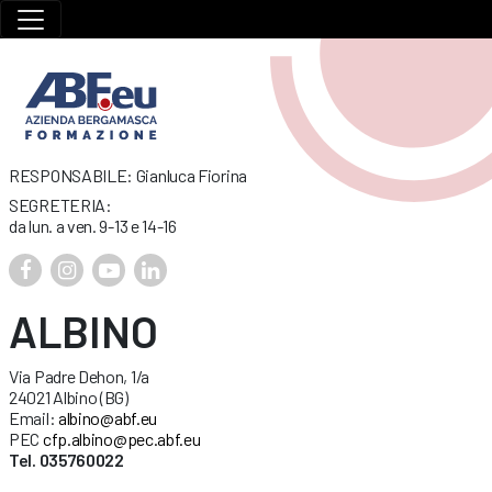
RESPONSABILE: Gianluca Fiorina
SEGRETERIA:
da lun. a ven. 9-13 e 14-16
ALBINO
Via Padre Dehon, 1/a
24021 Albino (BG)
Email:
albino@abf.eu
PEC
cfp.albino@pec.abf.eu
Tel. 035760022