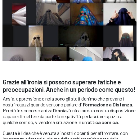
Grazie all’ironia si possono superare fatiche e
preoccupazioni. Anche in un periodo come questo!
Ansia, apprensione e noia sono gli stati d’animo che provano i
nostri ragazzi quando sentono parlare di
Formazione a Distanza
.
Perciò in soccorso arriva l’
ironia
, l’unica arma a nostra disposizione
capace di mettere da parte la negatività per lasciare spazio a
qualche sorriso, vivendo la situazione in un’
ottica comica
.
Questa è l’idea che è venuta ai nostri docenti per affrontare, con
leggerezza e fantasia, alcune delle problematiche nate dalla