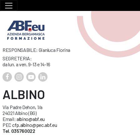
RESPONSABILE: Gianluca Fiorina
SEGRETERIA:
da lun. a ven. 9-13 e 14-16
ALBINO
Via Padre Dehon, 1/a
24021 Albino (BG)
Email:
albino@abf.eu
PEC
cfp.albino@pec.abf.eu
Tel. 035760022