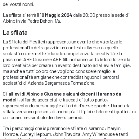
dei vostri nonni.
La sfilata si terrà il
10 Maggio 2024
dalle 20:00 presso la sede di
Albino in via Padre Dehon, 1/a.
La sfilata
La Sfilata dei Mestieri rappresenta un evento che valorizza le
professionalità dei ragazzi in un contesto diverso da quello
scolastico e ne mette in luce le competenze, la creatività e la
passione. ABF Clusone e ABF Albino hanno unito le loro forze e la
loro creatività per creare un evento destinato ad allievi e famiglie,
ma anche a tutti coloro che vogliono conoscere meglio le
professionalità artigiane che contraddistinguono i percorsi
scolastici di Azienda Bergamasca Formazione.
Gli
allievi di Albino e Clusone e alcuni docenti faranno da
modelli
, sfilando acconciati e truccati di tutto punto,
rappresentando personaggi e attori di diverse epoche. Durante la
sfilata verranno presentati anche piatti tipici ed elementi grafici, tra
cui locandine, simbolo dei diversi periodi.
Tra i personaggi che ispireranno le sfilate ci saranno: Marylin
Monroe, Audrey Hepburn, John Travolta, Amy Winehouse e tanti