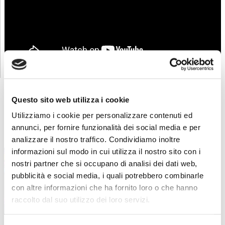
ABF
NEWS
Questo sito web utilizza i cookie
Utilizziamo i cookie per personalizzare contenuti ed
annunci, per fornire funzionalità dei social media e per
La sfilata di fine anno
12 Maggio 2026
analizzare il nostro traffico. Condividiamo inoltre
informazioni sul modo in cui utilizza il nostro sito con i
Anche quest’anno ABF Albino ci ha fatto
nostri partner che si occupano di analisi dei dati web,
viaggiare nel tempo
pubblicità e social media, i quali potrebbero combinarle
con altre informazioni che ha fornito loro o che hanno
raccolto dal suo utilizzo dei loro servizi.