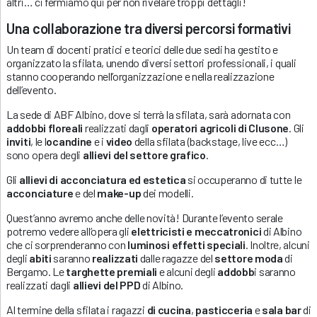
altri… ci fermiamo qui per non rivelare troppi dettagli!
Una collaborazione tra diversi percorsi formativi
Un team di docenti pratici e teorici delle due sedi ha gestito e
organizzato la sfilata, unendo diversi settori professionali, i quali
stanno cooperando nell’organizzazione e nella realizzazione
dell’evento.
La sede di ABF Albino, dove si terrà la sfilata, sarà adornata con
addobbi floreali
realizzati dagli
operatori agricoli di Clusone
. Gli
inviti
, le l
ocandine
e i
video
della sfilata (backstage, live ecc…)
sono opera degli
allievi del settore grafico
.
Gli
allievi di acconciatura ed estetica
si occuperanno di tutte le
acconciature
e del
make-up
dei modelli.
Quest’anno avremo anche delle novità! Durante l’evento serale
potremo vedere all’opera gli
elettricisti e meccatronici
di Albino
che ci sorprenderanno con
luminosi effetti speciali
. Inoltre, alcuni
degli
abiti
saranno
realizzati
dalle ragazze del
settore moda
di
Bergamo. Le
targhette premiali
e alcuni degli
addobb
i saranno
realizzati dagli
allievi del PPD
di Albino.
Al termine della sfilata i ragazzi
di cucina
,
pasticceria
e
sala bar
di