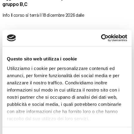
gruppo B,C
Info Il corso si terrà il 18 dicembre 2026 dalle
14 Maggio 2026
Aggiornamento addetti al primo soccorso – Aziende
gruppo B,C
Questo sito web utilizza i cookie
Info Il corso si terrà il 2 ottobre 2026 dalle
Utilizziamo i cookie per personalizzare contenuti ed
annunci, per fornire funzionalità dei social media e per
9 Febbraio 2026
analizzare il nostro traffico. Condividiamo inoltre
Aggiornamento addetti al primo soccorso – Aziende
informazioni sul modo in cui utilizza il nostro sito con i
gruppo B,C
nostri partner che si occupano di analisi dei dati web,
pubblicità e social media, i quali potrebbero combinarle
Info Il corso si terrà il 28 agosto 2026 dalle
con altre informazioni che ha fornito loro o che hanno
raccolto dal suo utilizzo dei loro servizi.
27 Novembre 2025
Aggiornamento addetti al primo soccorso – Aziende