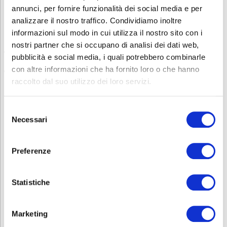
comprensione della lingua veicolare del corso
, che di norma è
annunci, per fornire funzionalità dei social media e per
l’italiano.
analizzare il nostro traffico. Condividiamo inoltre
Questa verifica può avvenire tramite:
informazioni sul modo in cui utilizza il nostro sito con i
nostri partner che si occupano di analisi dei dati web,
una dichiarazione scritta
da parte dell’azienda che attesti la
pubblicità e social media, i quali potrebbero combinarle
conoscenza della lingua da parte del lavoratore
con altre informazioni che ha fornito loro o che hanno
un test di comprensione linguistica
, somministrato prima
dell’inizio del corso
raccolto dal suo utilizzo dei loro servizi.
Sei interessato ad altri corsi sulla Sicurezza? Consulta la nostra
pagina
Sicurezza
.
Selezione
Necessari
del
Contatti
consenso
Per avere ulteriori informazioni non esitate a contattarci allo
0353693707 o mandate una mail a
corsi.sicurezza@abf.eu
Preferenze
INFORMATIVA RELATIVA AL CONTRATTO
Statistiche
ISCRIZIONE
Marketing