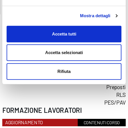
Mostra dettagli
Accetta tutti
CORSI
SICUREZZA
Accetta selezionati
Formazione lavoratori
Addetti al primo soccorso
Addetti al servizio antincendio
Rifiuta
Carrello elevatore
Preposti
RLS
PES/PAV
FORMAZIONE LAVORATORI
AGGIORNAMENTO
CONTENUTI CORSO