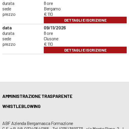
durata
8 ore
sede
Bergamo
prezzo
€ 110
DETTAGLI E ISCRIZIONE
data
09/11/2026
durata
8 ore
sede
Clusone
prezzo
€ 110
DETTAGLI E ISCRIZIONE
AMMINISTRAZIONE TRASPARENTE
WHISTLEBLOWING
ABF Azienda Bergamasca Formazione
C.F. e P. IVA 03240540165 - Tel. (035) 3693711 - via Monte Gleno, 2 - I -