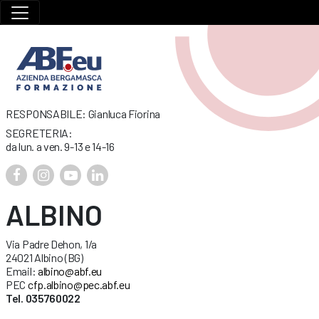
RESPONSABILE: Gianluca Fiorina
SEGRETERIA:
da lun. a ven. 9-13 e 14-16
ALBINO
Via Padre Dehon, 1/a
24021 Albino (BG)
Email:
albino@abf.eu
PEC
cfp.albino@pec.abf.eu
Tel. 035760022