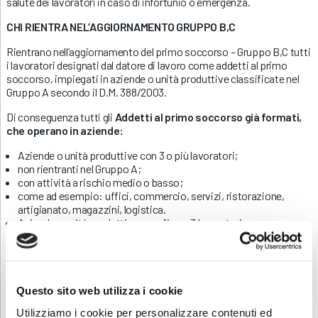
salute dei lavoratori in caso di infortunio o emergenza.
CHI RIENTRA NEL’AGGIORNAMENTO GRUPPO B,C
Rientrano nell’aggiornamento del primo soccorso – Gruppo B,C tutti
i lavoratori designati dal datore di lavoro come addetti al primo
soccorso, impiegati in aziende o unità produttive classificate nel
Gruppo A secondo il D.M. 388/2003.
Di conseguenza tutti gli
Addetti al primo soccorso già formati,
che operano in aziende:
Aziende o unità produttive con 3 o più lavoratori;
non rientranti nel Gruppo A;
con attività a rischio medio o basso;
come ad esempio: uffici, commercio, servizi, ristorazione,
artigianato, magazzini, logistica.
Aziende o unità produttive: con fino a 3 lavoratori;
attività a basso rischio infortunistico;
come: piccoli negozi, studi professionali, microimprese
familiari, piccole realtà agricole.
Aggiornamento obbligatorio ogni 3 anni della durata di
4 ore
Questo sito web utilizza i cookie
Per i lavoratori stranieri
, è necessario
verificare la
Utilizziamo i cookie per personalizzare contenuti ed