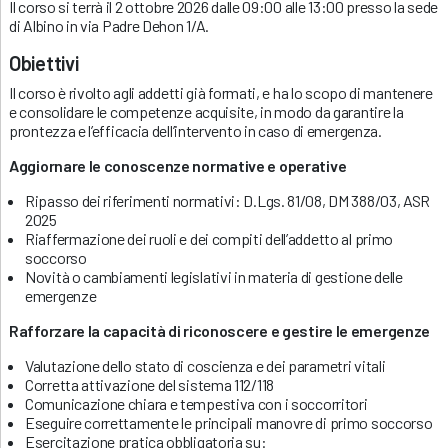
Il corso si terrà il 2 ottobre 2026 dalle 09:00 alle 13:00 presso la sede
di Albino in via Padre Dehon 1/A.
Obiettivi
Il corso è rivolto agli addetti già formati, e ha lo scopo di mantenere
e consolidare le competenze acquisite, in modo da garantire la
prontezza e l’efficacia dell’intervento in caso di emergenza.
Aggiornare le conoscenze normative e operative
Ripasso dei riferimenti normativi: D.Lgs. 81/08, DM 388/03, ASR
2025
Riaffermazione dei ruoli e dei compiti dell’addetto al primo
soccorso
Novità o cambiamenti legislativi in materia di gestione delle
emergenze
Rafforzare la capacità di riconoscere e gestire le emergenze
Valutazione dello stato di coscienza e dei parametri vitali
Corretta attivazione del sistema 112/118
Comunicazione chiara e tempestiva con i soccorritori
Eseguire correttamente le principali manovre di primo soccorso
Esercitazione pratica obbligatoria su: