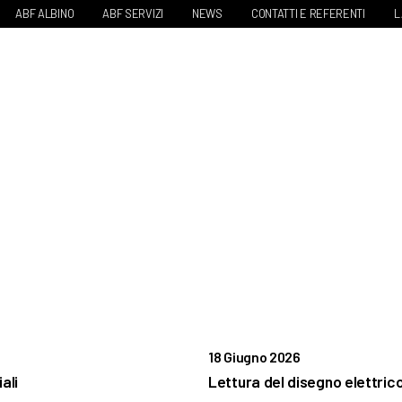
ABF ALBINO
ABF SERVIZI
NEWS
CONTATTI E REFERENTI
L
18 Giugno 2026
ali
Lettura del disegno elettric