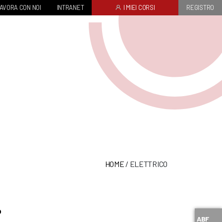
AVORA CON NOI
INTRANET
I MIEI CORSI
REGISTRO
HOME
/
ELETTRICO
o
ABF