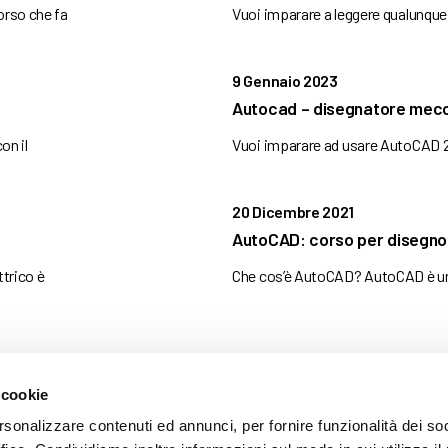
orso che fa
Vuoi imparare a leggere qualunque 
9 Gennaio 2023
Autocad – disegnatore mec
on il
Vuoi imparare ad usare AutoCAD 2
20 Dicembre 2021
AutoCAD: corso per disegno
ttrico è
Che cos’è AutoCAD? AutoCAD è un
 cookie
ARENTE
rsonalizzare contenuti ed annunci, per fornire funzionalità dei so