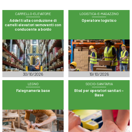
CARRELLO-ELEVATORE
LOGISTICA-E-MAGAZZINO
Addetti alla conduzione di
Operatore logistico
carrelli elevatori semoventi con
conducente a bordo
30/10/2026
19/10/2026
LEGNO
SOCIO-SANITARIA
Falegnameria base
Blsd per operatori sanitari –
Base