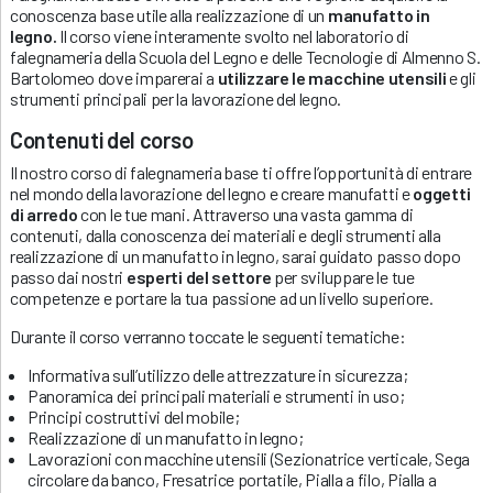
conoscenza base utile alla realizzazione di un
manufatto in
legno.
Il corso viene interamente svolto nel laboratorio di
falegnameria della Scuola del Legno e delle Tecnologie di Almenno S.
Bartolomeo dove imparerai a
utilizzare le macchine utensili
e gli
strumenti principali per la lavorazione del legno.
Contenuti del corso
Il nostro corso di falegnameria base ti offre l’opportunità di entrare
nel mondo della lavorazione del legno e creare manufatti e
oggetti
di arredo
con le tue mani. Attraverso una vasta gamma di
contenuti, dalla conoscenza dei materiali e degli strumenti alla
realizzazione di un manufatto in legno, sarai guidato passo dopo
passo dai nostri
esperti del settore
per sviluppare le tue
competenze e portare la tua passione ad un livello superiore.
Durante il corso verranno toccate le seguenti tematiche:
Informativa sull’utilizzo delle attrezzature in sicurezza;
Panoramica dei principali materiali e strumenti in uso;
Principi costruttivi del mobile;
Realizzazione di un manufatto in legno;
Lavorazioni con macchine utensili (Sezionatrice verticale, Sega
circolare da banco, Fresatrice portatile, Pialla a filo, Pialla a