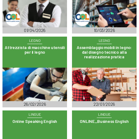
01/04/2026
10/03/2026
LEGNO
LEGNO
Attrezzista di macchine utensili
Assemblaggio mobili in legno:
per il legno
dal disegno tecnico alla
realizzazione pratica
26/02/2026
22/01/2026
LINGUE
LINGUE
Online Speaking English
ONLINE_Business English