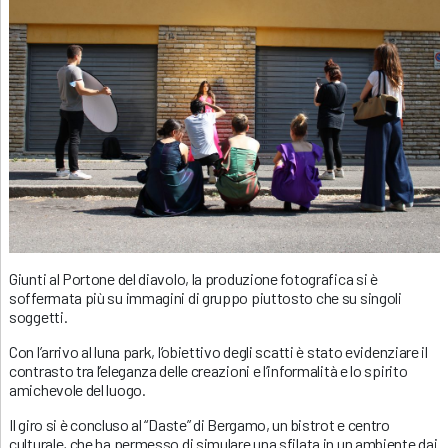
Giunti al Portone del diavolo, la produzione fotografica si è
soffermata più su immagini di gruppo piuttosto che su singoli
soggetti.
Con l’arrivo al luna park, l’obiettivo degli scatti è stato evidenziare il
contrasto tra l’eleganza delle creazioni e l’informalità e lo spirito
amichevole del luogo.
Il giro si è concluso al “Daste” di Bergamo, un bistrot e centro
culturale, che ha permesso di simulare una sfilata in un ambiente dai