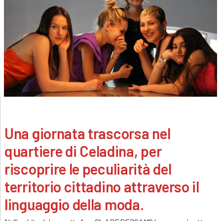
Una giornata trascorsa nel
quartiere
di Celadina, per
riscoprire le peculiarità del
territorio cittadino attraverso il
linguaggio della moda.