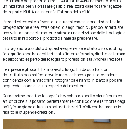
Nell’ambito del progetto “erre2”, ABF BERGAMO ha messo in atto
un’iniziativa per valorizzare gli abiti realizzati dalle nostre ragazze
del reparto MODA ed inserirli all’interno della città.
Precedentemente all’evento, le studentesse si sono dedicate alla
progettazione e realizzazione di disegni tecnici, per poi effettuare
una valutazione delle materie prime e una selezione delle tipologie di
tessuto in rapporto al prodotto finale da presentare.
Protagonista assoluto di questa esperienza è stato uno shooting
fotografico che ha caratterizzato l’intera giornata, diretto dalle mani
e dall’occhio esperto del fotografo professionista Andrea Pezzotti.
Le riprese e gli scatti hanno avuto luogo fin da subito fuori
dall’istituto scolastico, dove le ragazze hanno potuto prendere
confidenza con la macchina fotografica e hanno iniziato a posare
seguendo i consigli di un esperto del mestiere.
Come prime location fotografiche, abbiamo scelto alcuni murales
artistici che si sposano perfettamente con il colore e l’armonia degli
abiti, in un gioco di luci, sia naturali che artificiali, che ha messo in
risalto le stupende creazioni.