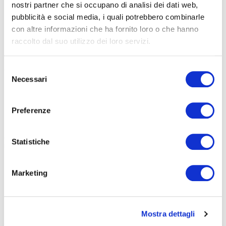
nostri partner che si occupano di analisi dei dati web,
pubblicità e social media, i quali potrebbero combinarle
15 Maggio 2026
con altre informazioni che ha fornito loro o che hanno
Corrispondenze: sul mettersi in ascolto
raccolto dal suo utilizzo dei loro servizi.
Uno spettacolo teatrale nato dall’ascolto, dalla scrittura e dalla
collaborazione
Selezione
Necessari
del
consenso
24 Aprile 2026
Preferenze
Un’esperienza di cura e inclusione tra allievi e territorio
ABF Bergamo promuove un progetto che favorisce accoglienza,
Statistiche
relazione e
Marketing
1 Aprile 2026
Scrittura creativa e sostenibilità: un riconoscimento
nazionale per ABF
Mostra dettagli
Arianna Comi premiata al concorso letterario “UniVersi – La Terra