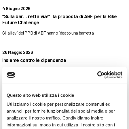
4 Giugno 2026
“Sulla bar… retta via!”: la proposta di ABF per la Bike
Future Challenge
Gli allievi del PPD di ABF hanno ideato una barretta
26 Maggio 2026
Insieme contro le dipendenze
Gli allievi di ABF promuovono la cultura della prevenzione
Unplugged:
19 Maggio 2026
Questo sito web utilizza i cookie
Laboratorio di pasticceria “Baby Chef” in collaborazione
Utilizziamo i cookie per personalizzare contenuti ed
con ENS
annunci, per fornire funzionalità dei social media e per
analizzare il nostro traffico. Condividiamo inoltre
Una mattinata all’insegna del divertimento in cucina, dove il
linguaggio
informazioni sul modo in cui utilizza il nostro sito con i