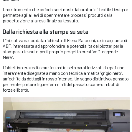
Uno strumento che arricchisce i nostri laboratori di Textile Design e
permette agli allievi di sperimentare processi produtti dalla
progettazione alla resa finale su tessuto.
Dalla richiesta alla stampa su seta
L’iniziativa nasce dalla richiesta di Elena Maiocchi, ex insegnante di
ABF, interessata ad approfondire le potenzialità del plotter per la
stampa su tessuto per il proprio progetto creativo “Leggende
Nere”.
L’obiettivo era realizzare foulard in seta caratterizzati da grafiche
interamente disegnate a mano con tecnica a matita “grigio nero”,
arricchite da dettagli in rosso intenso. Un segno distintivo, pensato
per reinterpretare figure femminili del passato come simboli di
forza e libertà.