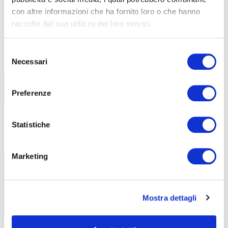
ABF
NEWS
con altre informazioni che ha fornito loro o che hanno
raccolto dal suo utilizzo dei loro servizi.
Orientamento ABF Bergamo: scegli
30 Maggio 2023
Selezione
l’onda perfetta per te!
Necessari
del
Trovare subito l’onda giusta non è mai facile,
consenso
non basta
Preferenze
Statistiche
I biscotti dei Mini stage
7 Novembre 2022
Marketing
Mettiti all’opera con noi di ABF e sforna una
deliziosa
Mostra dettagli