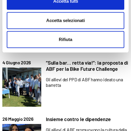
Accetta tutti
Libri di testo – AF26-27
28 Luglio 2026
Tutti i libri di testo necessari per il prossimo
Accetta selezionati
Anno
Rifiuta
“Sulla bar… retta via!”: la proposta di
4 Giugno 2026
ABF per la Bike Future Challenge
Gli allievi del PPD di ABF hanno ideato una
barretta
Insieme contro le dipendenze
26 Maggio 2026
Gli allievi di ABF promuovono la cultura della