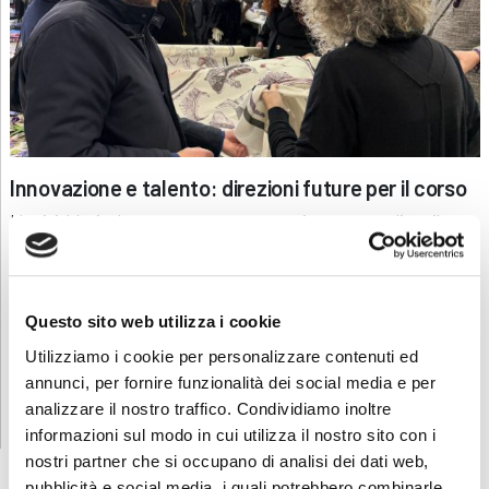
Innovazione e talento: direzioni future per il corso
L’attività ha inoltre aperto nuove prospettive progettuali per il
corso, grazie al lavoro di ricerca e sviluppo portato avanti dalla
docente di Textile Design Daniela Valenti.
Tra le prossime iniziative è già in fase di studio la progettazione di
un foulard ideato dai migliori allievi del corso di moda, che integrerà
Questo sito web utilizza i cookie
la grafica del progetto con il logo ABF: un ulteriore passo per
Utilizziamo i cookie per personalizzare contenuti ed
valorizzare talento, competenze tecniche e identità professionale.
annunci, per fornire funzionalità dei social media e per
Continua a seguirci per vedere come il talento dei nostri allievi
analizzare il nostro traffico. Condividiamo inoltre
prende forma in ogni progetto, ogni giorno!
informazioni sul modo in cui utilizza il nostro sito con i
nostri partner che si occupano di analisi dei dati web,
pubblicità e social media, i quali potrebbero combinarle