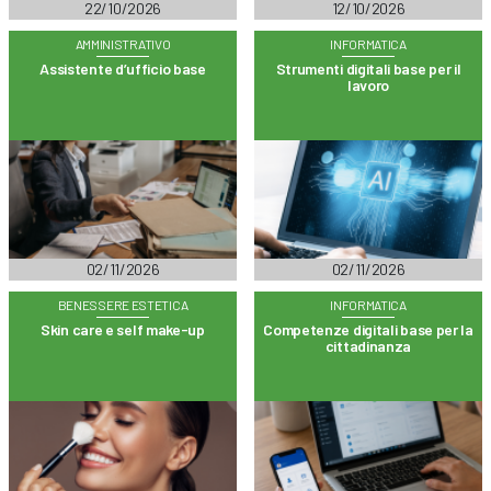
22/10/2026
12/10/2026
AMMINISTRATIVO
INFORMATICA
Assistente d’ufficio base
Strumenti digitali base per il
lavoro
02/11/2026
02/11/2026
BENESSERE ESTETICA
INFORMATICA
Skin care e self make-up
Competenze digitali base per la
cittadinanza