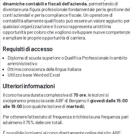
dinamiche contabili e fiscali dell’azienda
, permettendo di
diventare una figura professionale fondamentale per la gestione dei
conti aziendali e per la compliance fiscale. Un operatore di
contabilità altamente qualificato può essere un valore aggiunto per
qualsiasi organizzazione e il corso rappresenta un’ottima
opportunità per coloro che vogliono sviluppare nuove competenze
e ampliare le proprie opportunità di carriera.
Requisiti di accesso
Diploma di scuola superiore o Qualifica Professionale in ambito
amministrativo
Ottima conoscenza della lingua italiana
Utilizzo base Word ed Excel
Ulteriori informazioni
Il corso ha una durata complessiva di
70 ore
, le lezioni si
svolgeranno presso la sede ABF di Bergamo il
giovedì dalle 15:00
alle 19:00
(con qualche lezione di
martedì
).
Per ottenere l’attestato di frequenza è richiesta una frequenza pari
ad almeno il 75% delle ore totali.
È possibile iscriversi al corso direttamente online dal sito ABF,