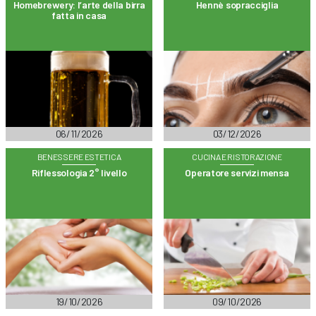
Homebrewery: l’arte della birra
Hennè sopracciglia
fatta in casa
06/11/2026
03/12/2026
BENESSERE ESTETICA
CUCINA E RISTORAZIONE
Riflessologia 2° livello
Operatore servizi mensa
19/10/2026
09/10/2026