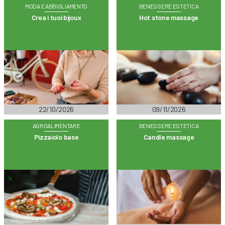
MODA E ABBIGLIAMENTO
BENESSERE ESTETICA
Crea i tuoi bijoux
Hot stone massage
22/10/2026
09/11/2026
AGROALIMENTARE
BENESSERE ESTETICA
Pizzaiolo base
Candle massage