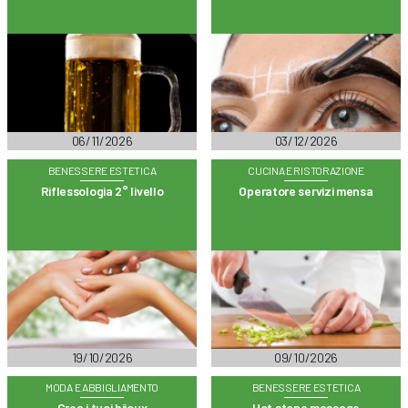
06/11/2026
03/12/2026
BENESSERE ESTETICA
CUCINA E RISTORAZIONE
Riflessologia 2° livello
Operatore servizi mensa
19/10/2026
09/10/2026
MODA E ABBIGLIAMENTO
BENESSERE ESTETICA
Crea i tuoi bijoux
Hot stone massage