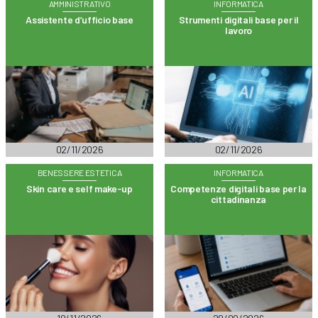
AMMINISTRATIVO
INFORMATICA
Assistente d’ufficio base
Strumenti digitali base per il
lavoro
02/11/2026
02/11/2026
BENESSERE ESTETICA
INFORMATICA
Skin care e self make-up
Competenze digitali base per la
cittadinanza