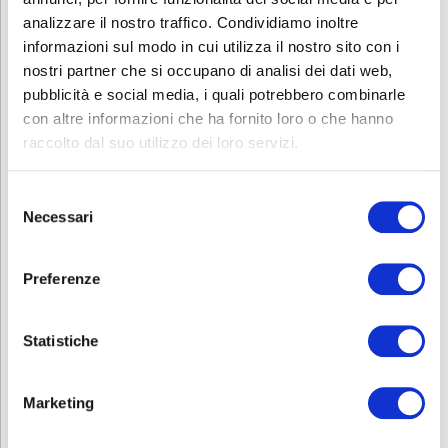
Contattaci
, saremo lieti di presentarti la
analizzare il nostro traffico. Condividiamo inoltre
nostra offerta formativa dedicata.
informazioni sul modo in cui utilizza il nostro sito con i
nostri partner che si occupano di analisi dei dati web,
pubblicità e social media, i quali potrebbero combinarle
con altre informazioni che ha fornito loro o che hanno
Contatti
raccolto dal suo utilizzo dei loro servizi.
Per avere ulteriori informazioni sul corso non esitare a contattare il
numero 035/3693745 o mandare una mail
Selezione
a
formazione.bergamo@abf.eu
.
Necessari
del
consenso
Scarica e condividi la locandina!
Preferenze
Scopri i corsi dell’Area Sanitaria in ABF
Statistiche
RICHIEDI INFORMAZIONI
Marketing