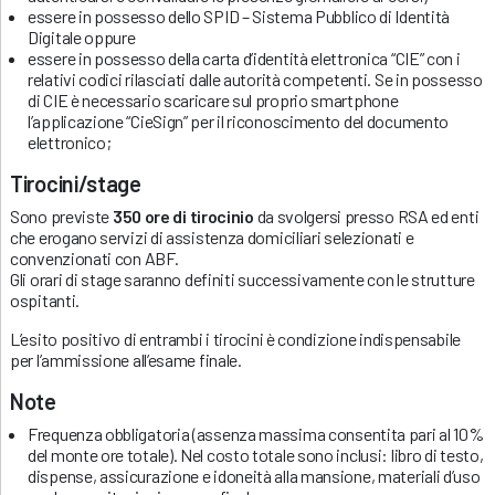
essere in possesso dello SPID – Sistema Pubblico di Identità
Digitale oppure
essere in possesso della carta d’identità elettronica “CIE” con i
relativi codici rilasciati dalle autorità competenti. Se in possesso
di CIE è necessario scaricare sul proprio smartphone
l’applicazione “CieSign” per il riconoscimento del documento
elettronico;
Tirocini/stage
Sono previste
350 ore di tirocinio
da svolgersi presso RSA ed enti
che erogano servizi di assistenza domiciliari selezionati e
convenzionati con ABF.
Gli orari di stage saranno definiti successivamente con le strutture
ospitanti.
L’esito positivo di entrambi i tirocini è condizione indispensabile
per l’ammissione all’esame finale.
Note
Frequenza obbligatoria (assenza massima consentita pari al 10%
del monte ore totale). Nel costo totale sono inclusi: libro di testo,
dispense, assicurazione e idoneità alla mansione, materiali d’uso