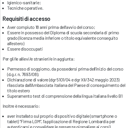
Igienico-sanitarie;
Tecniche operative.
Requisiti di accesso
Aver compiuto 18 anni prima dell’avvio del corso;
Essere in possesso del Diploma di scuola secondaria di primo
grado (licenza media inferiore o titolo equivalente conseguito
all’estero)
Essere disoccupati
Per gli/le allievi/e stranieri/e in aggiunta:
Permesso di soggiorno, da possedersi prima dell’inizio del corso
(d.g.r. n. 7693/08);
Dichiarazione di valore (dgr 5101/04 e dgr XII/342 maggio 2023)
rilasciata dall’Ambasciata italiana del Paese di conseguimento del
titolo estero
Superamento test di comprensione della lingua italiana livello B1
Inoltre è necessario:
aver installato sul proprio dispositivo digitale (smartphone o
tablet) “Firma LOM”, l’applicazione di Regione Lombardia per
autenticarsi e convalidare le presenze giornaliere ai corsi)