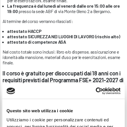
per le esercitazioni, esame finale.
La frequenza è dal lunedì al venerdì dalle ore 15:00 alle ore
19:00
presso la sede ABF di via Monte Gleno 2 a Bergamo
.
Al termine del corso verranno rilasciati:
attestato HACCP
attestato SICUREZZA NEI LUOGHI DI LAVORO (rischio alto)
attestato di competenze ASA
Nel costo totale sono inclusi: libro e/o dispense, assicurazione e
idoneità alla mansione, materiali d’uso per le esercitazioni, esame
finale.
Il corso è
gratuito
per disoccupati dai 18 anni con i
requisiti previsti dal Programma FSE+ 2021-2027 di
Regione Lombardia.
Questo sito web utilizza i cookie
Sei interessato a questo corso ma non sei
disoccupato?
Utilizziamo i cookie per personalizzare contenuti ed
annunci, per fornire funzionalità dei social media e per